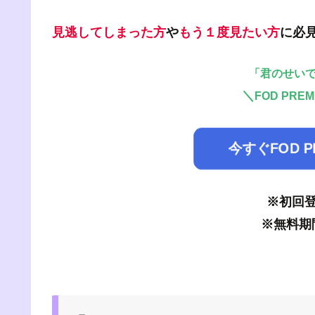
見逃してしまった方
や
もう１度見たい方
に必
「君のせい
＼
FOD PR
今すぐFOD 
※初回登
※無料期