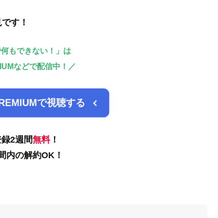
見です！
で何もできない！」は
EMIUMなどで配信中！／
PREMIUMで視聴する
録2週間
無料
！
間内の解約OK！