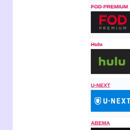
FOD PREMIUM
Hulu
U-NEXT
ABEMA