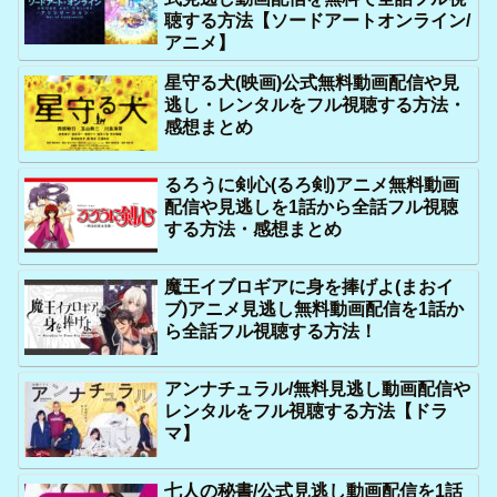
聴する方法【ソードアートオンライン/
アニメ】
星守る犬(映画)公式無料動画配信や見
逃し・レンタルをフル視聴する方法・
感想まとめ
るろうに剣心(るろ剣)アニメ無料動画
配信や見逃しを1話から全話フル視聴
する方法・感想まとめ
魔王イブロギアに身を捧げよ(まおイ
ブ)アニメ見逃し無料動画配信を1話か
ら全話フル視聴する方法！
アンナチュラル/無料見逃し動画配信や
レンタルをフル視聴する方法【ドラ
マ】
七人の秘書/公式見逃し動画配信を1話