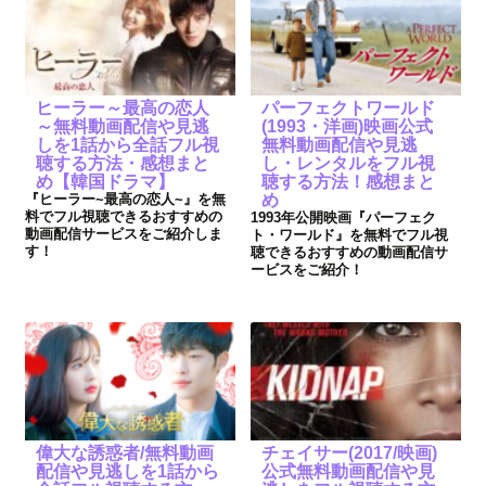
ヒーラー～最高の恋人
パーフェクトワールド
～無料動画配信や見逃
(1993・洋画)映画公式
しを1話から全話フル視
無料動画配信や見逃
聴する方法・感想まと
し・レンタルをフル視
め【韓国ドラマ】
聴する方法！感想まと
『ヒーラー~最高の恋人~』を無
め
料でフル視聴できるおすすめの
1993年公開映画『パーフェク
動画配信サービスをご紹介しま
ト・ワールド』を無料でフル視
す！
聴できるおすすめの動画配信サ
ービスをご紹介！
偉大な誘惑者/無料動画
チェイサー(2017/映画)
配信や見逃しを1話から
公式無料動画配信や見