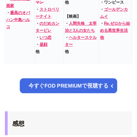
マン
他
・ワンピース
画家
・
ストロベリ
・
ゴールデンカ
・
最高のオバ
ーナイト
【映画】
ムイ
ハン中島ハル
・
のだめカン
・
人間失格 太宰
・
Re.ゼロから始
コ
タービレ
治と3人の女たち
める異世界生活
・
いつ恋
・
ヘルタースケル
他
・
昼顔
ター
他
他
今すぐFOD PREMIUMで視聴する
感想