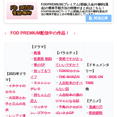
FODPREMIUM(プレミアム)登録(入会)や解約(退
会)の簡単手順方法の特徴やまとめはこちら！
FODPREMIUM(プレミアム)登録(入会)方法や解約(退会)方
法の簡単手順まとめや特徴を紹介しています！
↓ FOD PREMIUM配信中の作品！ ↓
【ドラマ】
・
教場
【バラエティ】
・
監察医 朝顔
・
突然ですが占っ
・
青のSP
ていいですか？
【ドキュメンタ
・
知ってるワ
・
TOKIOカケル
リー】
【2021年ドラ
イフ
・
THE MANZAI
・
RIDE ON
マ】
・
ラストシン
・
人志松本のすべ
TIME
・
イチケイの
デレラ
らない話
他
カラス
・
姉ちゃんの
・
人志松本の酒の
・
大豆田とわ
恋人
ツマミになる話
【アニメ】
子と三人の元
・
リッチマ
・
千鳥のクセがス
・
鬼滅の刃
夫
ン、プアウー
ゴいネタGP
・
呪術廻戦
・
レンアイ漫