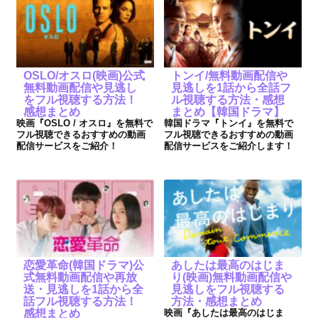
OSLO/オスロ(映画)公式
トンイ/無料動画配信や
無料動画配信や見逃し
見逃しを1話から全話フ
をフル視聴する方法！
ル視聴する方法・感想
感想まとめ
まとめ【韓国ドラマ】
映画『OSLO / オスロ』を無料で
韓国ドラマ『トンイ』を無料で
フル視聴できるおすすめの動画
フル視聴できるおすすめの動画
配信サービスをご紹介！
配信サービスをご紹介します！
恋愛革命(韓国ドラマ)公
あしたは最高のはじま
式無料動画配信や再放
り(映画)無料動画配信や
送・見逃しを1話から全
見逃しをフル視聴する
話フル視聴する方法！
方法・感想まとめ
感想まとめ
映画『あしたは最高のはじま