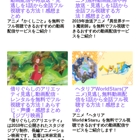
動画配信や再放送・見
ニメ)無料動画配信や再
逃しを1話から全話フル
放送・見逃しを1話から
視聴する方法！感想ま
全話フル視聴する方
とめ
法！感想まとめ
アニメ『かくしごと』を無料で
2019年放送アニメ『異世界チー
フル視聴できるおすすめの動画
ト魔術師』を無料でフル視聴で
配信サービスをご紹介！
きるおすすめの動画配信サービ
スをご紹介！
借りぐらしのアリエッ
ヘタリアWorldStars(ア
ティ見逃し動画配信・
ニメ)見逃し無料動画配
レンタルを無料でフル
信を1話から全話フル視
視聴する方法！あらす
聴する方法！感想まと
じ・声優・感想まとめ
め
【ジブリ映画】
アニメ『ヘタリア
World★Stars』を無料でフル視
『借りぐらしのアリエッティ』
聴できるおすすめの動画配信サ
は2010年に公開されたスタジオ
ービスをご紹介します！
ジブリ制作、長編アニメーショ
ン映画です。 監督は米林宏昌 。