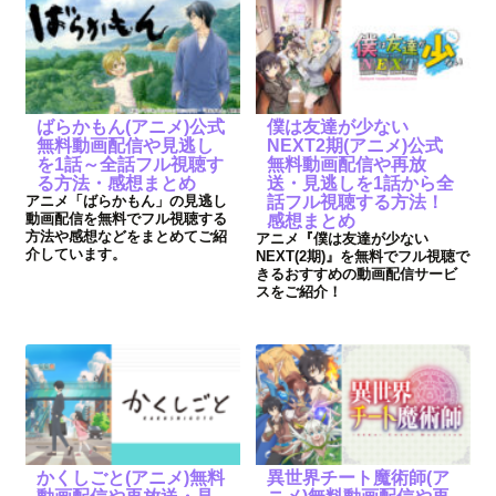
ばらかもん(アニメ)公式
僕は友達が少ない
無料動画配信や見逃し
NEXT2期(アニメ)公式
を1話～全話フル視聴す
無料動画配信や再放
る方法・感想まとめ
送・見逃しを1話から全
アニメ「ばらかもん」の見逃し
話フル視聴する方法！
動画配信を無料でフル視聴する
感想まとめ
方法や感想などをまとめてご紹
アニメ『僕は友達が少ない
介しています。
NEXT(2期)』を無料でフル視聴で
きるおすすめの動画配信サービ
スをご紹介！
かくしごと(アニメ)無料
異世界チート魔術師(ア