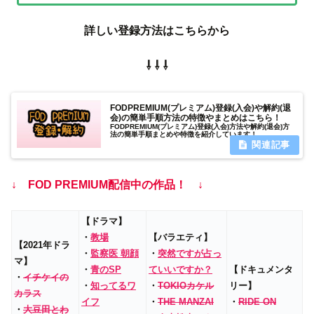
詳しい登録方法はこちらから
⇩ ⇩ ⇩
FODPREMIUM(プレミアム)登録(入会)や解約(退
会)の簡単手順方法の特徴やまとめはこちら！
FODPREMIUM(プレミアム)登録(入会)方法や解約(退会)方
法の簡単手順まとめや特徴を紹介しています！
↓ FOD PREMIUM配信中の作品！ ↓
【ドラマ】
・
教場
【バラエティ】
【2021年ドラ
・
監察医 朝顔
・
突然ですが占っ
マ】
・
青のSP
ていいですか？
【ドキュメンタ
・
イチケイの
・
知ってるワ
・
TOKIOカケル
リー】
カラス
イフ
・
THE MANZAI
・
RIDE ON
・
大豆田とわ