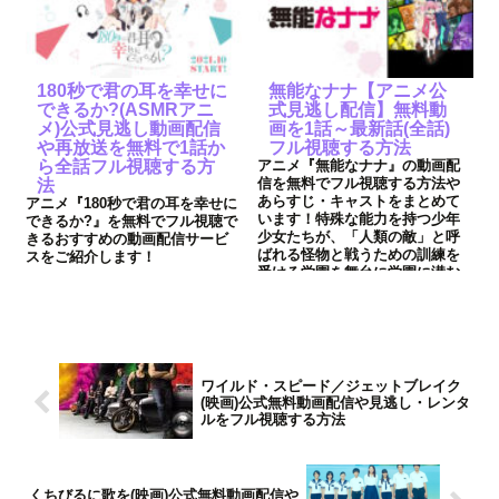
180秒で君の耳を幸せに
無能なナナ【アニメ公
できるか?(ASMRアニ
式見逃し配信】無料動
メ)公式見逃し動画配信
画を1話～最新話(全話)
や再放送を無料で1話か
フル視聴する方法
ら全話フル視聴する方
アニメ『無能なナナ』の動画配
信を無料でフル視聴する方法や
法
あらすじ・キャストをまとめて
アニメ『180秒で君の耳を幸せに
います！特殊な能力を持つ少年
できるか?』を無料でフル視聴で
少女たちが、「人類の敵」と呼
きるおすすめの動画配信サービ
ばれる怪物と戦うための訓練を
スをご紹介します！
受ける学園を舞台に学園に潜む
殺人鬼との頭脳戦と友情を描く
知略サスペンス！
ワイルド・スピード／ジェットブレイク
(映画)公式無料動画配信や見逃し・レンタ
ルをフル視聴する方法
くちびるに歌を(映画)公式無料動画配信や