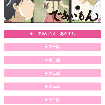
「であいもん」あらすじ
第一話
第二話
第三話
第四話
第五話