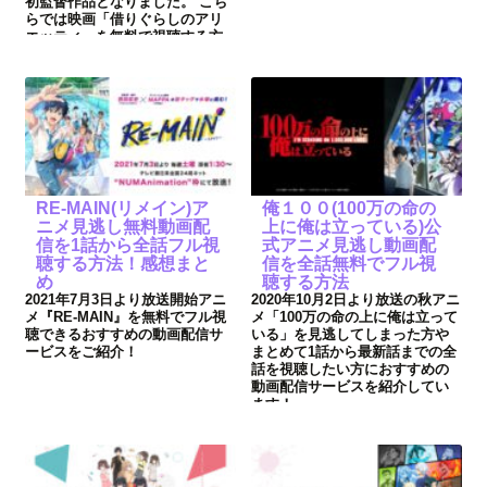
初監督作品となりました。 こち
らでは映画「借りぐらしのアリ
エッティ」を無料で視聴する方
法やあらすじ・キャスト・感想
をまとめています！
RE-MAIN(リメイン)ア
俺１００(100万の命の
ニメ見逃し無料動画配
上に俺は立っている)公
信を1話から全話フル視
式アニメ見逃し動画配
聴する方法！感想まと
信を全話無料でフル視
め
聴する方法
2021年7月3日より放送開始アニ
2020年10月2日より放送の秋アニ
メ『RE-MAIN』を無料でフル視
メ「100万の命の上に俺は立って
聴できるおすすめの動画配信サ
いる」を見逃してしまった方や
ービスをご紹介！
まとめて1話から最新話までの全
話を視聴したい方におすすめの
動画配信サービスを紹介してい
ます！