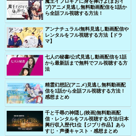
魔王イブロギアに身を捧げよ(まおイ
ブ)アニメ見逃し無料動画配信を1話か
ら全話フル視聴する方法！
アンナチュラル/無料見逃し動画配信や
レンタルをフル視聴する方法【ドラ
マ】
七人の秘書/公式見逃し動画配信を1話
から最新話まで無料でフル視聴する方
法
精霊幻想記(アニメ)見逃し無料動画配
信を1話から全話フル視聴する方法！
感想まとめ
千と千尋の神隠し(映画)無料動画配
信・レンタルをフル視聴する方法/日本
興行収入歴代1位【ジブリ作品】あら
すじ・声優キャスト・感想まとめ