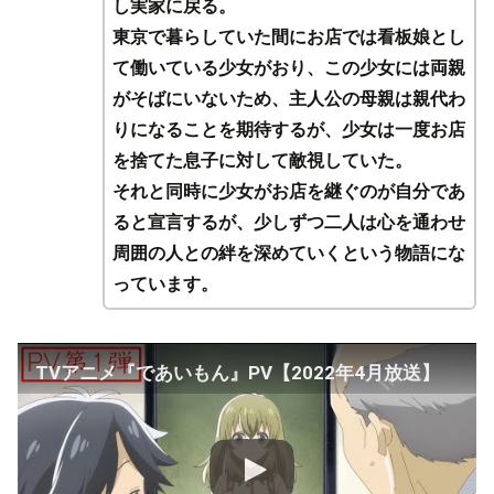
し実家に戻る。
東京で暮らしていた間にお店では看板娘とし
て働いている少女がおり、この少女には両親
がそばにいないため、主人公の母親は親代わ
りになることを期待するが、少女は一度お店
を捨てた息子に対して敵視していた。
それと同時に少女がお店を継ぐのが自分であ
ると宣言するが、少しずつ二人は心を通わせ
周囲の人との絆を深めていくという物語にな
っています。
TVアニメ『であいもん』PV【2022年4月放送】