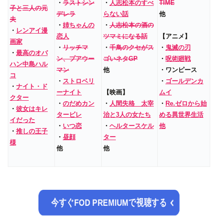
・
ラストシン
・
人志松本のすべ
TIME
子と三人の元
デレラ
らない話
他
夫
・
姉ちゃんの
・
人志松本の酒の
・
レンアイ漫
恋人
ツマミになる話
【アニメ】
画家
・
リッチマ
・
千鳥のクセがス
・
鬼滅の刃
・
最高のオバ
ン、プアウー
ゴいネタGP
・
呪術廻戦
ハン中島ハル
マン
他
・ワンピース
コ
・
ストロベリ
・
ゴールデンカ
・
ナイト・ド
ーナイト
【映画】
ムイ
クター
・
のだめカン
・
人間失格 太宰
・
Re.ゼロから始
・
彼女はキレ
タービレ
治と3人の女たち
める異世界生活
イだった
・
いつ恋
・
ヘルタースケル
他
・
推しの王子
・
昼顔
ター
様
他
他
今すぐFOD PREMIUMで視聴する