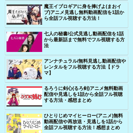
魔王イブロギアに身を捧げよ(まおイ
ブ)アニメ見逃し無料動画配信を1話か
ら全話フル視聴する方法！
七人の秘書/公式見逃し動画配信を1話
から最新話まで無料でフル視聴する方
法
アンナチュラル/無料見逃し動画配信や
レンタルをフル視聴する方法【ドラ
マ】
るろうに剣心(るろ剣)アニメ無料動画
配信や見逃しを1話から全話フル視聴
する方法・感想まとめ
ひとりじめマイヒーロー(アニメ)無料
動画配信や再放送・見逃しを1話から
全話フル視聴する方法！感想まとめ