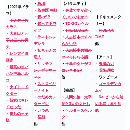
・
教場
【バラエティ】
【2021年ドラ
・
監察医 朝顔
・
突然ですが占っ
マ】
・
青のSP
ていいですか？
【ドキュメンタ
・
イチケイの
・
知ってるワ
・
TOKIOカケル
リー】
カラス
イフ
・
THE MANZAI
・
RIDE ON
・
大豆田とわ
・
ラストシン
・
人志松本のすべ
TIME
子と三人の元
デレラ
らない話
他
夫
・
姉ちゃんの
・
人志松本の酒の
・
レンアイ漫
恋人
ツマミになる話
【アニメ】
画家
・
リッチマ
・
千鳥のクセがス
・
鬼滅の刃
・
最高のオバ
ン、プアウー
ゴいネタGP
・
呪術廻戦
ハン中島ハル
マン
他
・ワンピース
コ
・
ストロベリ
・
ゴールデンカ
・
ナイト・ド
ーナイト
【映画】
ムイ
クター
・
のだめカン
・
人間失格 太宰
・
Re.ゼロから始
・
彼女はキレ
タービレ
治と3人の女たち
める異世界生活
イだった
・
いつ恋
・
ヘルタースケル
他
・
推しの王子
・
昼顔
ター
様
他
他