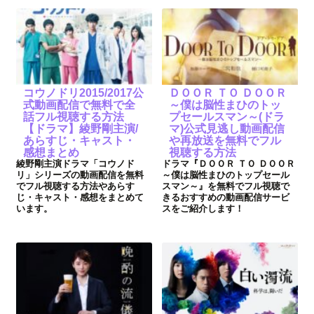
コウノドリ2015/2017公
ＤＯＯＲ ＴＯ ＤＯＯＲ
式動画配信で無料で全
～僕は脳性まひのトッ
話フル視聴する方法
プセールスマン～(ドラ
【ドラマ】綾野剛主演/
マ)公式見逃し動画配信
あらすじ・キャスト・
や再放送を無料でフル
感想まとめ
視聴する方法
綾野剛主演ドラマ「コウノド
ドラマ『ＤＯＯＲ ＴＯ ＤＯＯＲ
リ」シリーズの動画配信を無料
～僕は脳性まひのトップセール
でフル視聴する方法やあらす
スマン～』を無料でフル視聴で
じ・キャスト・感想をまとめて
きるおすすめの動画配信サービ
います。
スをご紹介します！