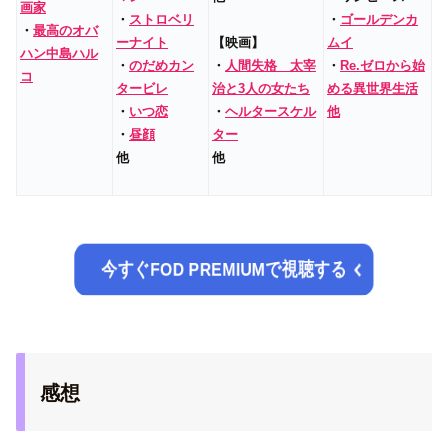
画家
・
ストロベリ
・
ゴールデンカ
・
最高のオバ
ーナイト
【映画】
ムイ
ハン中島ハル
・
のだめカン
・
人間失格 太宰
・
Re.ゼロから始
コ
タービレ
治と3人の女たち
める異世界生活
・
いつ恋
・
ヘルタースケル
他
・
昼顔
ター
他
他
今すぐFOD PREMIUMで視聴する
感想