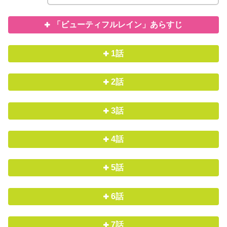
「ビューティフルレイン」あらすじ
1話
2話
3話
4話
5話
6話
7話