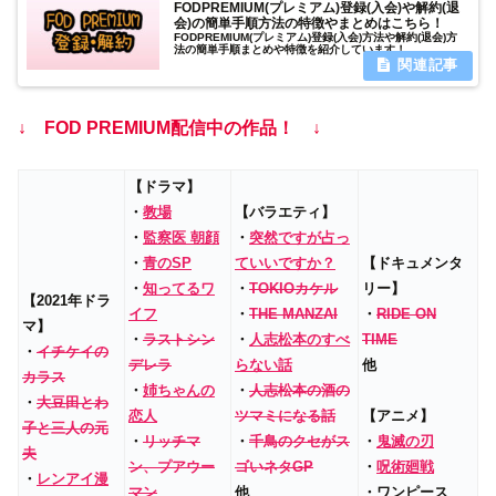
FODPREMIUM(プレミアム)登録(入会)や解約(退
会)の簡単手順方法の特徴やまとめはこちら！
FODPREMIUM(プレミアム)登録(入会)方法や解約(退会)方
法の簡単手順まとめや特徴を紹介しています！
↓ FOD PREMIUM配信中の作品！ ↓
【ドラマ】
・
教場
【バラエティ】
・
監察医 朝顔
・
突然ですが占っ
・
青のSP
ていいですか？
【ドキュメンタ
・
知ってるワ
・
TOKIOカケル
リー】
【2021年ドラ
イフ
・
THE MANZAI
・
RIDE ON
マ】
・
ラストシン
・
人志松本のすべ
TIME
・
イチケイの
デレラ
らない話
他
カラス
・
姉ちゃんの
・
人志松本の酒の
・
大豆田とわ
恋人
ツマミになる話
【アニメ】
子と三人の元
・
リッチマ
・
千鳥のクセがス
・
鬼滅の刃
夫
ン、プアウー
ゴいネタGP
・
呪術廻戦
・
レンアイ漫
マン
他
・ワンピース