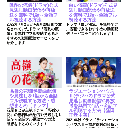
晩酌の流儀(ドラマ)公式
白い濁流(ドラマ)公式見
見逃し動画配信や再放
逃し動画配信や再放送
送を無料で1話～全話フ
を無料で1話～全話フル
ル視聴する方法
視聴する方法
2022年7月2日から8月20日まで放
ドラマ『白い濁流』を無料でフ
送されていたドラマ『晩酌の流
ル視聴できるおすすめの動画配
儀』を無料でフル視聴できるお
信サービスをご紹介します！
すすめの動画配信サービスをご
紹介します！
高嶺の花/無料動画配信
ラジエーションハウス
や見逃しを1話から全話
Ⅱ(ラジハ2)ドラマ公式
フル視聴する方法・感
見逃し動画配信や再放
想まとめ【ドラマ】
送を無料で1話～全話フ
石原さとみ主演ドラマ「高嶺の
ル視聴する方法【窪田
花」の無料動画配信や見逃しを1
正孝主演】
話から全話フル視聴する方法・
2021年秋ドラマ『ラジエーショ
感想をまとめています！
ンハウスⅡ～放射線科の診断レ