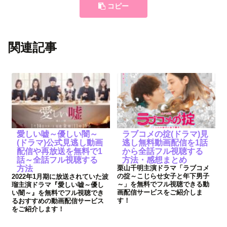
コピー
関連記事
愛しい嘘～優しい闇～
ラブコメの掟(ドラマ)見
(ドラマ)公式見逃し動画
逃し無料動画配信を1話
配信や再放送を無料で1
から全話フル視聴する
話～全話フル視聴する
方法・感想まとめ
方法
栗山千明主演ドラマ「ラブコメ
の掟～こじらせ女子と年下男子
2022年1月期に放送されていた波
～」を無料でフル視聴できる動
瑠主演ドラマ『愛しい嘘～優し
画配信サービスをご紹介しま
い闇～』を無料でフル視聴でき
す！
るおすすめの動画配信サービス
をご紹介します！