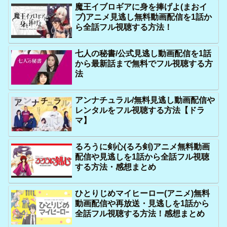
魔王イブロギアに身を捧げよ(まおイ
ブ)アニメ見逃し無料動画配信を1話か
ら全話フル視聴する方法！
七人の秘書/公式見逃し動画配信を1話
から最新話まで無料でフル視聴する方
法
アンナチュラル/無料見逃し動画配信や
レンタルをフル視聴する方法【ドラ
マ】
るろうに剣心(るろ剣)アニメ無料動画
配信や見逃しを1話から全話フル視聴
する方法・感想まとめ
ひとりじめマイヒーロー(アニメ)無料
動画配信や再放送・見逃しを1話から
全話フル視聴する方法！感想まとめ