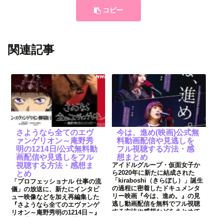
コピー
関連記事
さようなら全てのエヴ
今は、進め(映画)公式無
ァンゲリオン～庵野秀
料動画配信や見逃しを
明の1214日/公式無料動
フル視聴する方法・感
画配信や見逃しをフル
想まとめ
視聴する方法・感想ま
アイドルグループ・仮面女子か
ら2020年に新たに結成された
とめ
「kiraboshi（きらぼし）」誕生
「プロフェッショナル 仕事の流
の過程に密着したドキュメンタ
儀」の放送に、新たにインタビ
リー映画『今は、進め。』の見
ュー映像などを加え再編集した
逃し動画配信を無料でフル視聴
『さようなら全てのエヴァンゲ
する方法や感想などをまとめて
リオン～庵野秀明の1214日～』