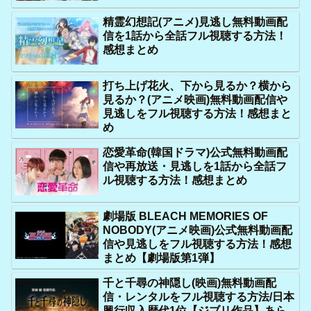
精霊幻想記(アニメ)見逃し無料動画配
信を1話から全話フル視聴する方法！
感想まとめ
打ち上げ花火、下から見るか？横から
見るか？(アニメ映画)無料動画配信や
見逃しをフル視聴する方法！感想まと
め
恋愛革命(韓国ドラマ)公式無料動画配
信や再放送・見逃しを1話から全話フ
ル視聴する方法！感想まとめ
劇場版 BLEACH MEMORIES OF
NOBODY(アニメ映画)公式無料動画配
信や見逃しをフル視聴する方法！感想
まとめ【劇場版第1弾】
千と千尋の神隠し(映画)無料動画配
信・レンタルをフル視聴する方法/日本
興行収入歴代1位【ジブリ作品】あら