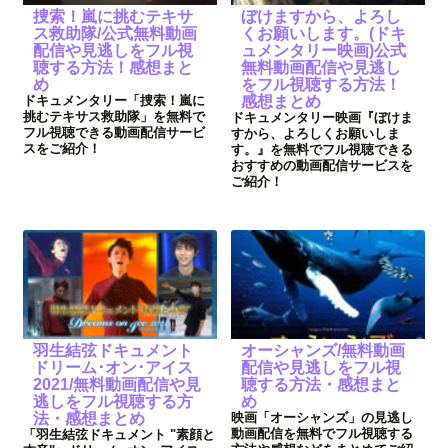
捜索！嵐に挑むテキサ
ぼけますから、よろし
ス救助隊/公式無料動画
くお願いします。(ドキ
配信や見逃しをフル視
ュメンタリー映画)公式
聴する方法！感想まと
無料動画配信や見逃し
め
をフル視聴する方法！
ドキュメンタリー「捜索！嵐に
感想まとめ
挑むテキサス救助隊」を無料で
ドキュメンタリー映画『ぼけま
フル視聴できる動画配信サービ
すから、よろしくお願いしま
スをご紹介！
す。』を無料でフル視聴できる
おすすめの動画配信サービスを
ご紹介！
羽生結弦ドキュメント
オーシャンズ/無料動画
ドリーム･オン･アイス
配信や見逃しをフル視
2021/無料動画配信や見
聴する方法・感想まと
逃しをフル視聴する方
め
法・感想まとめ
映画「オーシャンズ」の見逃し
動画配信を無料でフル視聴する
「羽生結弦ドキュメント "素顔と