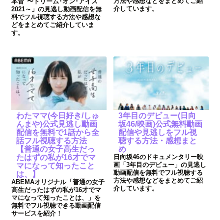
方法や感想などをまとめてご紹
本音"〜ドリーム･オン･アイス
介しています。
2021～」の見逃し動画配信を無
料でフル視聴する方法や感想な
どをまとめてご紹介していま
す。
わたママ(今日好き/しゅ
3年目のデビュー(日向
んまや)公式見逃し動画
坂46/映画)公式無料動画
配信を無料で1話から全
配信や見逃しをフル視
話フル視聴する方法
聴する方法・感想まと
【普通の女子高生だっ
め
たはずの私が16才でマ
日向坂46のドキュメンタリー映
画「3年目のデビュー」の見逃し
マになって知ったこと
動画配信を無料でフル視聴する
は、】
方法や感想などをまとめてご紹
ABEMAオリジナル「普通の女子
介しています。
高生だったはずの私が16才でマ
マになって知ったことは、」を
無料でフル視聴できる動画配信
サービスを紹介！