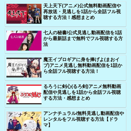
天上天下(アニメ)公式無料動画配信や
再放送・見逃しを1話から全話フル視
聴する方法！感想まとめ
七人の秘書/公式見逃し動画配信を1話
から最新話まで無料でフル視聴する方
法
魔王イブロギアに身を捧げよ(まおイ
ブ)アニメ見逃し無料動画配信を1話か
ら全話フル視聴する方法！
るろうに剣心(るろ剣)アニメ無料動画
配信や見逃しを1話から全話フル視聴
する方法・感想まとめ
アンナチュラル/無料見逃し動画配信や
レンタルをフル視聴する方法【ドラ
マ】