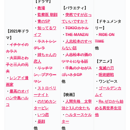
【ドラマ】
・
教場
【バラエティ】
・
監察医 朝顔
・
突然ですが占っ
・
青のSP
ていいですか？
【ドキュメンタ
・
知ってるワ
・
TOKIOカケル
リー】
【2021年ドラ
イフ
・
THE MANZAI
・
RIDE ON
マ】
・
ラストシン
・
人志松本のすべ
TIME
・
イチケイの
デレラ
らない話
他
カラス
・
姉ちゃんの
・
人志松本の酒の
・
大豆田とわ
恋人
ツマミになる話
【アニメ】
子と三人の元
・
リッチマ
・
千鳥のクセがス
・
鬼滅の刃
夫
ン、プアウー
ゴいネタGP
・
呪術廻戦
・
レンアイ漫
マン
他
・ワンピース
画家
・
ストロベリ
・
ゴールデンカ
・
最高のオバ
ーナイト
【映画】
ムイ
ハン中島ハル
・
のだめカン
・
人間失格 太宰
・
Re.ゼロから始
コ
タービレ
治と3人の女たち
める異世界生活
・
いつ恋
・
ヘルタースケル
他
・
昼顔
ター
他
他