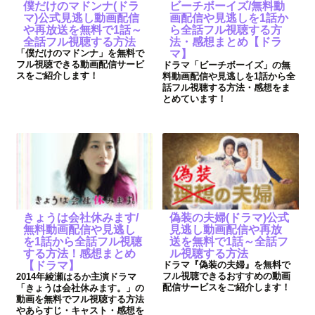
僕だけのマドンナ(ドラ
ビーチボーイズ/無料動
マ)公式見逃し動画配信
画配信や見逃しを1話か
や再放送を無料で1話～
ら全話フル視聴する方
全話フル視聴する方法
法・感想まとめ【ドラ
「僕だけのマドンナ」を無料で
マ】
フル視聴できる動画配信サービ
ドラマ「ビーチボーイズ」の無
スをご紹介します！
料動画配信や見逃しを1話から全
話フル視聴する方法・感想をま
とめています！
きょうは会社休みます/
偽装の夫婦(ドラマ)公式
無料動画配信や見逃し
見逃し動画配信や再放
を1話から全話フル視聴
送を無料で1話～全話フ
する方法！感想まとめ
ル視聴する方法
【ドラマ】
ドラマ『偽装の夫婦』を無料で
フル視聴できるおすすめの動画
2014年綾瀬はるか主演ドラマ
配信サービスをご紹介します！
「きょうは会社休みます。」の
動画を無料でフル視聴する方法
やあらすじ・キャスト・感想を