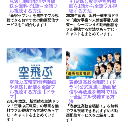
見逃し動画配信や再放
４)見逃し配信や無料動
送を無料で1話～全話フ
画を1話から全話フル視
ル視聴する方法
聴する方法
『新宿セブン』を無料でフル視
2020年放送、沢村一樹主演ドラ
聴できるおすすめの動画配信サ
マ「絶対零度〜未然犯罪潜入捜
ービスをご紹介します！
査〜」シーズン４の動画配信を
フル視聴する方法やあらすじ・
キャストをまとめています。
空飛ぶ広報室/無料動画
表参道高校合唱部！(ド
や見逃し配信を全話フ
ラマ)公式見逃し動画配
ル視聴する方法【ドラ
信や再放送を無料で1話
マ】
～全話フル視聴する方
2013年放送、新垣結衣主演ドラ
法
マ「空飛ぶ広報室」の動画を無
『表参道高校合唱部！』を無料
料でフル視聴する方法やあらす
でフル視聴できるおすすめの動
じ・キャストをまとめていま
画配信サービスをご紹介しま
す！
す！