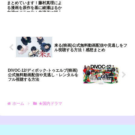
まとめています！藤村真理によ
る漫画を原作を基に綾瀬はるか
主演でドラマ化！共演者に福士
蒼汰、玉木宏が出演！
来る(映画)公式無料動画配信や見逃しをフ
ル視聴する方法！感想まとめ
DIVOC-12/ディボック‐トゥエルブ(映画)
公式無料動画配信や見逃し・レンタルを
フル視聴する方法
ホーム
★国内ドラマ