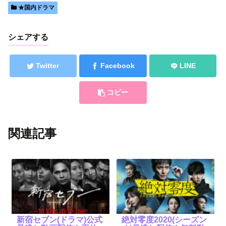
★国内ドラマ
シェアする
Twitter
Facebook
LINE
コピー
関連記事
新宿セブン(ドラマ)公式
絶対零度2020(シーズン