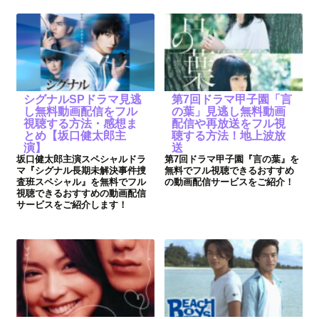
シグナルSPドラマ見逃
第7回ドラマ甲子園「言
し無料動画配信をフル
の葉」見逃し無料動画
視聴する方法・感想ま
配信や再放送をフル視
とめ【坂口健太郎主
聴する方法！地上波放
演】
送
坂口健太郎主演スペシャルドラ
第7回ドラマ甲子園『言の葉』を
マ『シグナル長期未解決事件捜
無料でフル視聴できるおすすめ
査班スペシャル』を無料でフル
の動画配信サービスをご紹介！
視聴できるおすすめの動画配信
サービスをご紹介します！