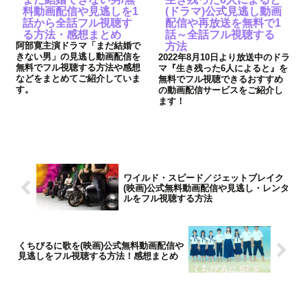
料動画配信や見逃しを1
(ドラマ)公式見逃し動画
話から全話フル視聴す
配信や再放送を無料で1
る方法・感想まとめ
話～全話フル視聴する
阿部寛主演ドラマ「まだ結婚で
方法
きない男」の見逃し動画配信を
2022年8月10日より放送中のドラ
無料でフル視聴する方法や感想
マ『生き残った6人によると』を
などをまとめてご紹介していま
無料でフル視聴できるおすすめ
す。
の動画配信サービスをご紹介し
ます！
ワイルド・スピード／ジェットブレイク
(映画)公式無料動画配信や見逃し・レンタ
ルをフル視聴する方法
くちびるに歌を(映画)公式無料動画配信や
見逃しをフル視聴する方法！感想まとめ