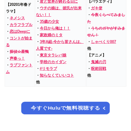
・
君と世界が終わる日に
【バラエティ】
【20201年春ド
・
ウチの娘は、彼氏が出来
・
ガキ使
ラマ】
ない！！
・
今夜くらべてみまし
・
ネメシス
・
35歳の少女
た
・
カラフラブル
・
今日から俺は！！
・
うちのガヤがすみま
・
恋はDeepに
・
家政婦のミタ
せん！
・
コントが始ま
・
3年A組‐今から皆さんは、
・
しゃべくり007
る
人質です‐
他
・
探偵☆星鴨
・
東京タラレバ娘
【アニメ】
・
声春っ！
・
学校のカイダン
・
鬼滅の刃
・
ラブファント
・
#リモラブ
・
呪術回戦
ム
・
知らなくていいコト
他
他
今すぐHuluで無料視聴する