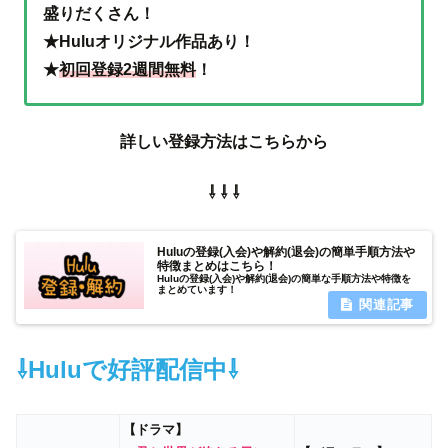
盛りだくさん！
★Huluオリジナル作品あり！
★
初回登録2週間無料
！
詳しい登録方法はこちらから
⇩ ⇩ ⇩
Huluの登録(入会)や解約(退会)の簡単手順方法や
特徴まとめはこちら！
Huluの登録(入会)や解約(退会)の簡単な手順方法や特徴を
まとめています！
⇩Huluで好評配信中⇩
【ドラマ】