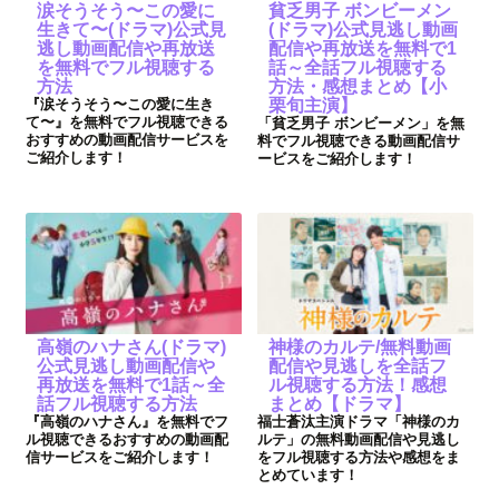
涙そうそう〜この愛に
貧乏男子 ボンビーメン
生きて〜(ドラマ)公式見
(ドラマ)公式見逃し動画
逃し動画配信や再放送
配信や再放送を無料で1
を無料でフル視聴する
話～全話フル視聴する
方法
方法・感想まとめ【小
『涙そうそう〜この愛に生き
栗旬主演】
て〜』を無料でフル視聴できる
「貧乏男子 ボンビーメン」を無
おすすめの動画配信サービスを
料でフル視聴できる動画配信サ
ご紹介します！
ービスをご紹介します！
高嶺のハナさん(ドラマ)
神様のカルテ/無料動画
公式見逃し動画配信や
配信や見逃しを全話フ
再放送を無料で1話～全
ル視聴する方法！感想
話フル視聴する方法
まとめ【ドラマ】
『高嶺のハナさん』を無料でフ
福士蒼汰主演ドラマ「神様のカ
ル視聴できるおすすめの動画配
ルテ」の無料動画配信や見逃し
信サービスをご紹介します！
をフル視聴する方法や感想をま
とめています！