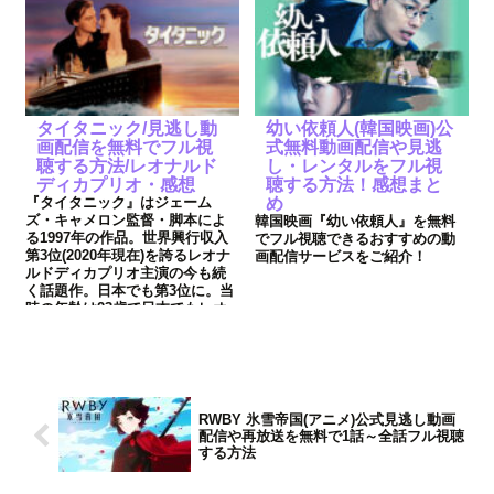
タイタニック/見逃し動
幼い依頼人(韓国映画)公
画配信を無料でフル視
式無料動画配信や見逃
聴する方法/レオナルド
し・レンタルをフル視
ディカプリオ・感想
聴する方法！感想まと
『タイタニック』はジェーム
め
ズ・キャメロン監督・脚本によ
韓国映画『幼い依頼人』を無料
る1997年の作品。世界興行収入
でフル視聴できるおすすめの動
第3位(2020年現在)を誇るレオナ
画配信サービスをご紹介！
ルドディカプリオ主演の今も続
く話題作。日本でも第3位に。当
時の年齢は23歳で日本でもレオ
様ブームで賑わいました。
RWBY 氷雪帝国(アニメ)公式見逃し動画
配信や再放送を無料で1話～全話フル視聴
する方法