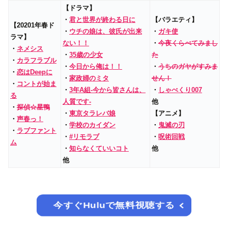
【ドラマ】
・
君と世界が終わる日に
【バラエティ】
【20201年春ド
・
ウチの娘は、彼氏が出来
・
ガキ使
ラマ】
ない！！
・
今夜くらべてみまし
・
ネメシス
・
35歳の少女
た
・
カラフラブル
・
今日から俺は！！
・
うちのガヤがすみま
・
恋はDeepに
・
家政婦のミタ
せん！
・
コントが始ま
・
3年A組‐今から皆さんは、
・
しゃべくり007
る
人質です‐
他
・
探偵☆星鴨
・
東京タラレバ娘
【アニメ】
・
声春っ！
・
学校のカイダン
・
鬼滅の刃
・
ラブファント
・
#リモラブ
・
呪術回戦
ム
・
知らなくていいコト
他
他
今すぐHuluで無料視聴する