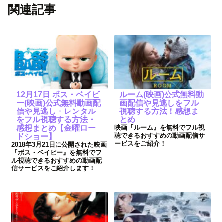
関連記事
12月17日 ボス・ベイビ
ルーム(映画)公式無料動
ー(映画)公式無料動画配
画配信や見逃しをフル
信や見逃し・レンタル
視聴する方法！感想ま
をフル視聴する方法・
とめ
感想まとめ【金曜ロー
映画『ルーム』を無料でフル視
聴できるおすすめの動画配信サ
ドショー】
ービスをご紹介！
2018年3月21日に公開された映画
『ボス・ベイビー』を無料でフ
ル視聴できるおすすめの動画配
信サービスをご紹介します！