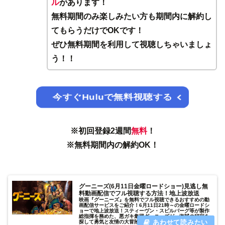
ル
があります！
無料期間のみ楽しみたい方も期間内に解約し
てもらうだけでOKです！
ぜひ無料期間を利用して視聴しちゃいましょ
う！！
今すぐHuluで無料視聴する
※初回登録2週間
無料
！
※無料期間内の解約OK！
グーニーズ(6月11日金曜ロードショー)見逃し無
料動画配信でフル視聴する方法！地上波放送
映画『グーニーズ』を無料でフル視聴できるおすすめの動
画配信サービスをご紹介！6月11日21時～の金曜ロードシ
ョーで地上波放送！スティーヴン・スピルバーグ等が製作
総指揮を務めた、悪ガキ集団グーニーズが、海賊の秘宝を
探して勇気と友情の大冒険！