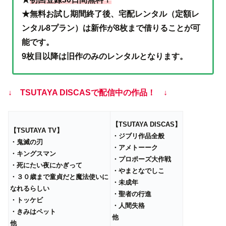
★無料お試し期間終了後、宅配レンタル（定額レ
ンタル8プラン）は新作が8枚まで借りることが可
能です。
9枚目以降は旧作のみのレンタルとなります。
↓ TSUTAYA DISCASで配信中の作品！ ↓
【TSUTAYA DISCAS】
【TSUTAYA TV】
・ジブリ作品全般
・鬼滅の刃
・アメトーーク
・キングスマン
・プロポーズ大作戦
・死にたい夜にかぎって
・やまとなでしこ
・３０歳まで童貞だと魔法使いに
・未成年
なれるらしい
・聖者の行進
・トッケビ
・人間失格
・きみはペット
他
他