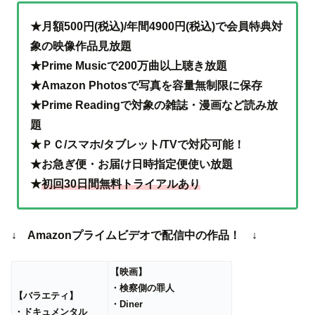
★月額500円(税込)/年間4900円(税込)で会員特典対
象の映像作品見放題
★Prime Musicで200万曲以上聴き放題
★Amazon Photosで写真を容量無制限に保存
★Prime Readingで対象の雑誌・漫画など読み放
題
★ＰＣ/スマホ/タブレット/TVで対応可能！
★お急ぎ便・お届け日時指定便使い放題
★
初回30日間無料トライアルあり
↓ Amazonプライムビデオで配信中の作品！ ↓
【映画】
・検察側の罪人
【バラエティ】
・Diner
・ドキュメンタル