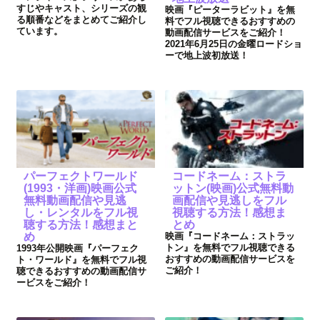
すじやキャスト、シリーズの観
映画『ピーターラビット』を無
る順番などをまとめてご紹介し
料でフル視聴できるおすすめの
ています。
動画配信サービスをご紹介！
2021年6月25日の金曜ロードショ
ーで地上波初放送！
パーフェクトワールド
コードネーム：ストラ
(1993・洋画)映画公式
ットン(映画)公式無料動
無料動画配信や見逃
画配信や見逃しをフル
し・レンタルをフル視
視聴する方法！感想ま
聴する方法！感想まと
とめ
め
映画『コードネーム：ストラッ
トン』を無料でフル視聴できる
1993年公開映画『パーフェク
おすすめの動画配信サービスを
ト・ワールド』を無料でフル視
ご紹介！
聴できるおすすめの動画配信サ
ービスをご紹介！