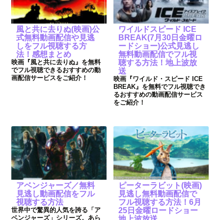
風と共に去りぬ(映画)公
ワイルドスピード ICE
式無料動画配信や見逃
BREAK(7月30日金曜ロ
しをフル視聴する方
ードショー)公式見逃し
法！感想まとめ
無料動画配信でフル視
映画『風と共に去りぬ』を無料
聴する方法！地上波放
でフル視聴できるおすすめの動
送
画配信サービスをご紹介！
映画『ワイルド・スピード ICE
BREAK』を無料でフル視聴でき
るおすすめの動画配信サービス
をご紹介！
アベンジャーズ／無料
ピーターラビット(映画)
見逃し動画配信をフル
見逃し無料動画配信で
視聴する方法
フル視聴する方法！6月
世界中で驚異的人気を誇る「ア
25日金曜ロードショー
ベンジャーズ」シリーズ。あら
地上波放送