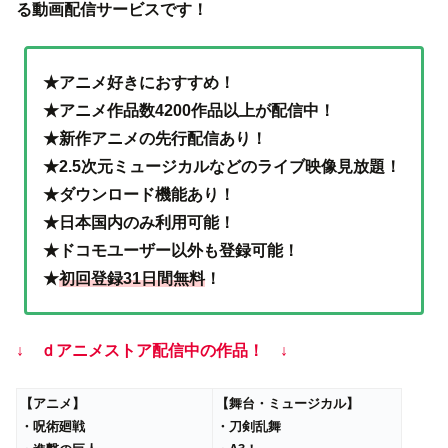
る動画配信サービスです！
★アニメ好きにおすすめ！
★アニメ作品数4200作品以上が配信中！
★新作アニメの先行配信あり！
★2.5次元ミュージカルなどのライブ映像見放題！
★ダウンロード機能あり！
★日本国内のみ利用可能！
★ドコモユーザー以外も登録可能！
★
初回登録31日間無料
！
↓ ｄアニメストア配信中の作品！ ↓
【アニメ】
【舞台・ミュージカル】
・呪術廻戦
・刀剣乱舞