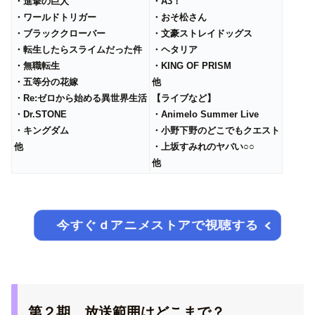
・進撃の巨人
・A3！
・ワールドトリガー
・おそ松さん
・ブラッククローバー
・文豪ストレイドッグス
・転生したらスライムだった件
・ヘタリア
・無職転生
・KING OF PRISM
・五等分の花嫁
他
・Re:ゼロから始める異世界生活
【ライブなど】
・Dr.STONE
・Animelo Summer Live
・キングダム
・小野下野のどこでもクエスト
他
・上坂すみれのヤバい○○
他
今すぐｄアニメストアで視聴する
第２期 放送範囲はどこまで？