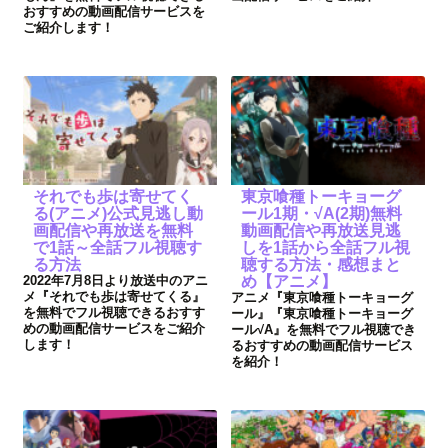
おすすめの動画配信サービスを
ご紹介します！
それでも歩は寄せてく
東京喰種トーキョーグ
る(アニメ)公式見逃し動
ール1期・√A(2期)無料
画配信や再放送を無料
動画配信や再放送見逃
で1話～全話フル視聴す
しを1話から全話フル視
る方法
聴する方法・感想まと
2022年7月8日より放送中のアニ
め【アニメ】
メ『それでも歩は寄せてくる』
アニメ『東京喰種トーキョーグ
を無料でフル視聴できるおすす
ール』『東京喰種トーキョーグ
めの動画配信サービスをご紹介
ール√A』を無料でフル視聴でき
します！
るおすすめの動画配信サービス
を紹介！