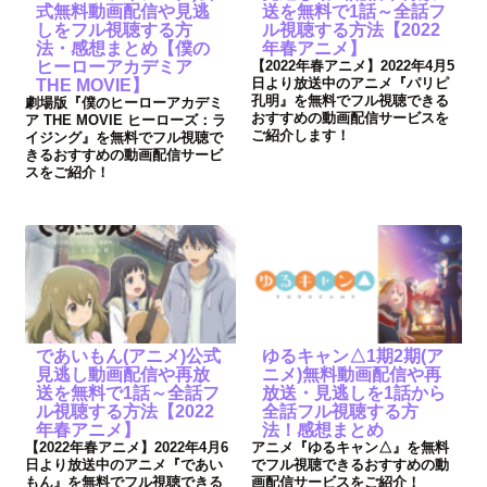
式無料動画配信や見逃
送を無料で1話～全話フ
しをフル視聴する方
ル視聴する方法【2022
法・感想まとめ【僕の
年春アニメ】
ヒーローアカデミア
【2022年春アニメ】2022年4月5
日より放送中のアニメ『パリピ
THE MOVIE】
孔明』を無料でフル視聴できる
劇場版『僕のヒーローアカデミ
おすすめの動画配信サービスを
ア THE MOVIE ヒーローズ：ラ
ご紹介します！
イジング』を無料でフル視聴で
きるおすすめの動画配信サービ
スをご紹介！
であいもん(アニメ)公式
ゆるキャン△1期2期(ア
見逃し動画配信や再放
ニメ)無料動画配信や再
送を無料で1話～全話フ
放送・見逃しを1話から
ル視聴する方法【2022
全話フル視聴する方
年春アニメ】
法！感想まとめ
【2022年春アニメ】2022年4月6
アニメ『ゆるキャン△』を無料
日より放送中のアニメ『であい
でフル視聴できるおすすめの動
もん』を無料でフル視聴できる
画配信サービスをご紹介！