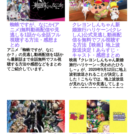
蜘蛛ですが、なにか(ア
クレヨンしんちゃん新
ニメ)無料動画配信や見
婚旅行ハリケーン(クレ
逃しを1話から全話フル
しん)公式見逃し動画配
視聴する方法・感想ま
信を無料でフル視聴す
とめ
る方法【映画】地上波
アニメ「蜘蛛ですが、なに
放送決定！あらすじ・
か？」の見逃し動画配信を1話か
キャスト・感想まとめ
ら最新話まで全話無料でフル視
映画『クレヨンしんちゃん新婚
聴する方法や感想などをまとめ
旅行ハリケーン～失われたひろ
てご紹介しています。
し～』が、2020年9月12日に地上
波初放送されることが決定しま
した！こちらでは、地上波放送
が見れない方や見逃してしまっ
た方に無料でフル視聴する方法
やあらすじ・キャスト・感想を
まとめています！