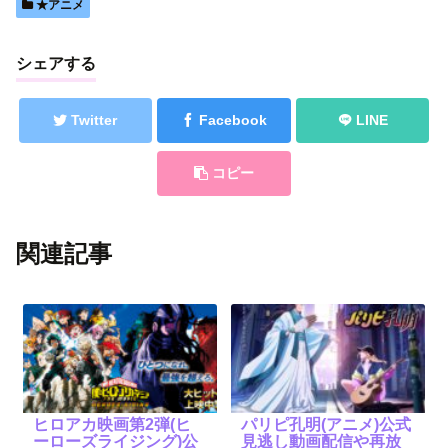
★アニメ
シェアする
Twitter
Facebook
LINE
コピー
関連記事
ヒロアカ映画第2弾(ヒ
パリピ孔明(アニメ)公式
ーローズライジング)公
見逃し動画配信や再放