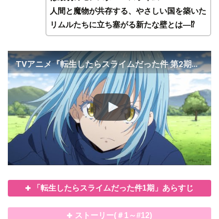
人間と魔物が共存する、やさしい国を築いた
リムルたちに立ち塞がる新たな壁とは―⁉
TVアニメ『転生したらスライムだった件 第2期』PV第2弾
「転生したらスライムだった件1期」あらすじ
ストーリー(＃1～#12)