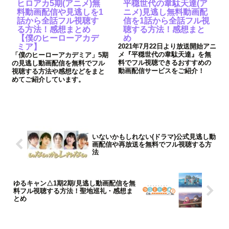
ヒロアカ5期(アニメ)無
平穏世代の韋駄天達(ア
料動画配信や見逃しを1
ニメ)見逃し無料動画配
話から全話フル視聴す
信を1話から全話フル視
る方法！感想まとめ
聴する方法！感想まと
【僕のヒーローアカデ
め
ミア】
2021年7月22日より放送開始アニ
メ『平穏世代の韋駄天達』を無
「僕のヒーローアカデミア」5期
料でフル視聴できるおすすめの
の見逃し動画配信を無料でフル
動画配信サービスをご紹介！
視聴する方法や感想などをまと
めてご紹介しています。
いないかもしれない(ドラマ)公式見逃し動
画配信や再放送を無料でフル視聴する方
法
ゆるキャン△1期2期/見逃し動画配信を無
料フル視聴する方法！聖地巡礼・感想ま
とめ