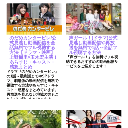
のだめカンタービレ/公
声ガール！(ドラマ)公式
式見逃し動画配信を全
見逃し動画配信や再放
話無料でフル視聴する
送を無料で1話～全話フ
方法【ドラマ・映画】
ル視聴する方法
上野樹里×玉木宏主演！
『声ガール！』を無料でフル視
聴できるおすすめの動画配信サ
あらすじ・キャスト・
ービスをご紹介します！
感想まとめ
ドラマ『のだめカンタービレ』
の1話～最終話までやSPドラ
マ、劇場版の動画配信を無料で
視聴する方法やあらすじ・キャ
スト・感想をまとめています。
再放送を見れない地域の方もこ
ちらでご覧いただけますよ♪