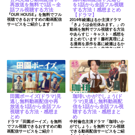
再放送を無料で1話～全
を1話から全話フル視聴
話フル視聴する方法
する方法！感想まとめ
『OUR HOUSE』を無料でフル
【ドラマ】
視聴できるおすすめの動画配信
2014年綾瀬はるか主演ドラマ
サービスをご紹介します！
「きょうは会社休みます。」の
動画を無料でフル視聴する方法
やあらすじ・キャスト・感想を
まとめています！藤村真理によ
る漫画を原作を基に綾瀬はるか
主演でドラマ化！共演者に福士
蒼汰、玉木宏が出演！
田園ボーイズ(ドラマ)見
珈琲いかがでしょう(ド
逃し無料動画配信や再
ラマ)見逃し無料動画配
放送を1話から全話フル
信を1話から全話フル視
視聴する方法・感想ま
聴する方法・感想まと
とめ
め
ドラマ「田園ボーイズ」を無料
中村倫也主演ドラマ「珈琲いか
でフル視聴できるおすすめの動
がでしょう」を無料でフル視聴
画配信サービスをご紹介！
できる動画配信サービスをご紹