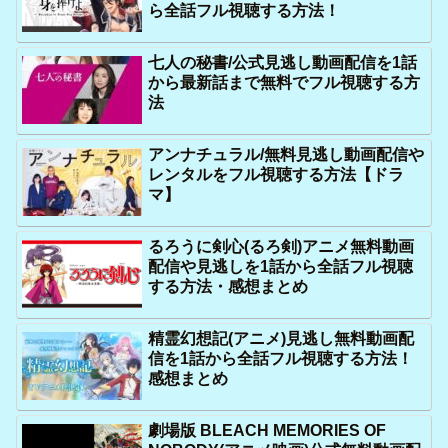
ら全話フル視聴する方法！
七人の秘書/公式見逃し動画配信を1話
から最新話まで無料でフル視聴する方
法
アンナチュラル/無料見逃し動画配信や
レンタルをフル視聴する方法【ドラ
マ】
るろうに剣心(るろ剣)アニメ無料動画
配信や見逃しを1話から全話フル視聴
する方法・感想まとめ
精霊幻想記(アニメ)見逃し無料動画配
信を1話から全話フル視聴する方法！
感想まとめ
劇場版 BLEACH MEMORIES OF