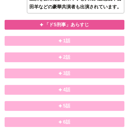
田羊などの豪華共演者も出演されています。
「ドS刑事」あらすじ
1話
2話
3話
4話
5話
6話