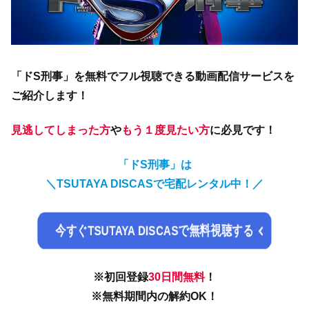
「ドS刑事」を無料でフル視聴できる動画配信サービスを
ご紹介します！
見逃してしまった方
や
もう１度見たい方
に必見です！
「ドS刑事」は
＼TSUTAYA DISCASで宅配レンタル中！／
今すぐTSUTAYA DISCASで無料視聴する
※初回登録
30日間
無料
！
※無料期間内の解約OK！