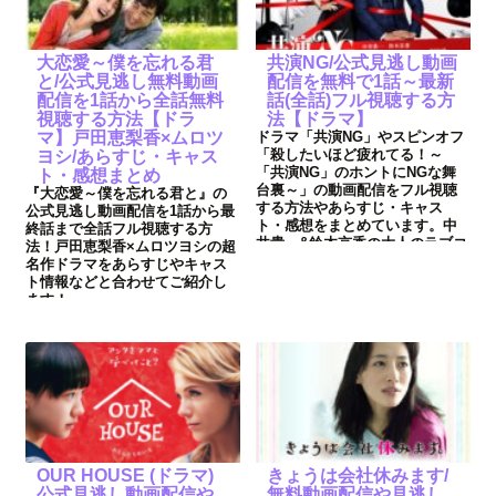
大恋愛～僕を忘れる君
共演NG/公式見逃し動画
と/公式見逃し無料動画
配信を無料で1話～最新
配信を1話から全話無料
話(全話)フル視聴する方
視聴する方法【ドラ
法【ドラマ】
マ】戸田恵梨香×ムロツ
ドラマ「共演NG」やスピンオフ
「殺したいほど疲れてる！～
ヨシ/あらすじ・キャス
「共演NG」のホントにNGな舞
ト・感想まとめ
台裏～」の動画配信をフル視聴
『大恋愛～僕を忘れる君と』の
する方法やあらすじ・キャス
公式見逃し動画配信を1話から最
ト・感想をまとめています。中
終話まで全話フル視聴する方
井貴一&鈴木京香の大人のラブコ
法！戸田恵梨香×ムロツヨシの超
メディです！
名作ドラマをあらすじやキャス
ト情報などと合わせてご紹介し
ます！
OUR HOUSE (ドラマ)
きょうは会社休みます/
公式見逃し動画配信や
無料動画配信や見逃し