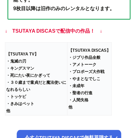
9枚目以降は旧作のみのレンタルとなります。
↓ TSUTAYA DISCASで配信中の作品！ ↓
【TSUTAYA DISCAS】
【TSUTAYA TV】
・ジブリ作品全般
・鬼滅の刃
・アメトーーク
・キングスマン
・プロポーズ大作戦
・死にたい夜にかぎって
・やまとなでしこ
・３０歳まで童貞だと魔法使いに
・未成年
なれるらしい
・聖者の行進
・トッケビ
・人間失格
・きみはペット
他
他