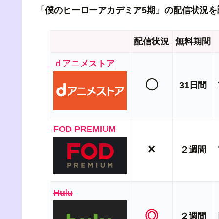
「僕のヒーローアカデミア5期」の配信状況を
配信状況
無料期間
ｄアニメストア
〇
31日間
FOD PREMIUM
×
２週間
Hulu
◎
２週間