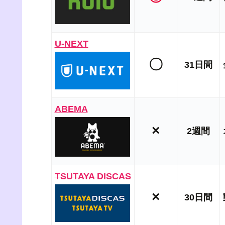
U-NEXT
〇
31日間
ABEMA
×
2週間
TSUTAYA DISCAS
×
30日間