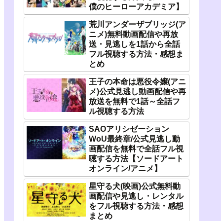
僕のヒーローアカデミア】
荒川アンダーザブリッジ(ア
ニメ)無料動画配信や再放
送・見逃しを1話から全話
フル視聴する方法・感想ま
とめ
王子の本命は悪役令嬢(アニ
メ)公式見逃し動画配信や再
放送を無料で1話～全話フ
ル視聴する方法
SAOアリシゼーション
WoU最終章/公式見逃し動
画配信を無料で全話フル視
聴する方法【ソードアート
オンライン/アニメ】
星守る犬(映画)公式無料動
画配信や見逃し・レンタル
をフル視聴する方法・感想
まとめ