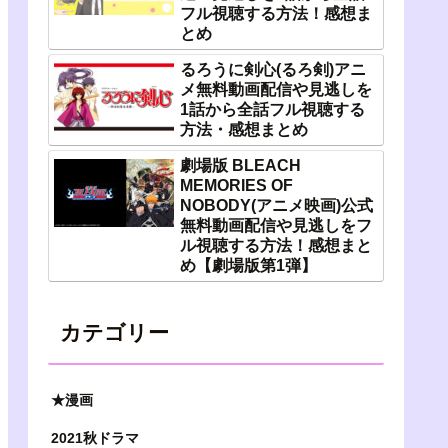
フル視聴する方法！感想ま
とめ
るろうに剣心(るろ剣)アニ
メ無料動画配信や見逃しを
1話から全話フル視聴する
方法・感想まとめ
劇場版 BLEACH
MEMORIES OF
NOBODY(アニメ映画)公式
無料動画配信や見逃しをフ
ル視聴する方法！感想まと
め【劇場版第1弾】
カテゴリー
★漫画
2021秋ドラマ