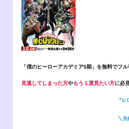
「僕のヒーローアカデミア5期」を無料でフル
見逃してしまった方
や
もう１度見たい方
に必
『ヒ
＼
先