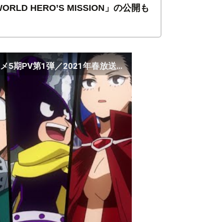
LD HERO’S MISSION」の公開も
『僕のヒーローアカデミア』"ヒロアカ"TVアニメ5期PV第1弾／2021年春放送スタート決定！