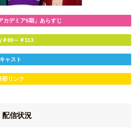
アカデミア5期」あらすじ
ry＃89～＃113
キャスト
外部リンク
」配信状況