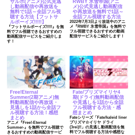
サルボ(アニメ)公式見逃
RWBY 氷雪帝国(アニ
し動画配信や再放送を
メ)公式見逃し動画配信
無料で1話～全話フル視
や再放送を無料で1話～
聴する方法【フットサ
全話フル視聴する方法
ルボーイズ!!!!!】
2022年7月3日より放送中のアニ
メ『RWBY 氷雪帝国』を無料で
『フットサルボーイズ!!!!!』を無
フル視聴できるおすすめの動画
料でフル視聴できるおすすめの
配信サービスをご紹介します！
動画配信サービスをご紹介しま
す！
Free!Eternal
Fate/プリズマイリヤ4
Summer(2期アニメ)無
期(ドライ)無料動画配信
料動画配信や再放送・
や見逃しを1話から全話
見逃しを1話から全話フ
フル視聴する方法・感
ル視聴する方法！感想
想まとめ
まとめ
Fateシリーズ「Fate/kaleid liner
プリズマ☆イリヤ ドライ
アニメ『Free!-Eternal
(3rei)!!」の見逃し動画配信を無
Summer-』を無料でフル視聴で
料でフル視聴する方法や感想な
きるおすすめの動画配信サービ