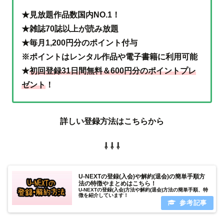
★見放題作品数国内NO.1！
★雑誌70誌以上が読み放題
★毎月1,200円分のポイント付与
※ポイントはレンタル作品や電子書籍に利用可能
★
初回登録31日間無料＆600円分のポイントプレ
ゼント
！
詳しい登録方法はこちらから
⇩ ⇩ ⇩
U-NEXTの登録(入会)や解約(退会)の簡単手順方
法の特徴やまとめはこちら！
U-NEXTの登録(入会)方法や解約(退会)方法の簡単手順、特
徴を紹介しています！