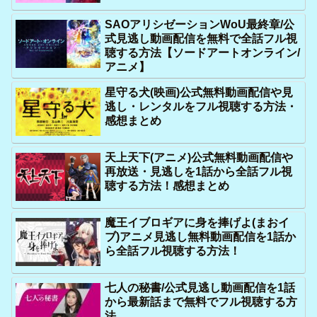
SAOアリシゼーションWoU最終章/公
式見逃し動画配信を無料で全話フル視
聴する方法【ソードアートオンライン/
アニメ】
星守る犬(映画)公式無料動画配信や見
逃し・レンタルをフル視聴する方法・
感想まとめ
天上天下(アニメ)公式無料動画配信や
再放送・見逃しを1話から全話フル視
聴する方法！感想まとめ
魔王イブロギアに身を捧げよ(まおイ
ブ)アニメ見逃し無料動画配信を1話か
ら全話フル視聴する方法！
七人の秘書/公式見逃し動画配信を1話
から最新話まで無料でフル視聴する方
法