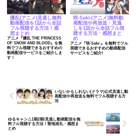
擾乱(アニメ)見逃し無料
咲-Saki-(アニメ)無料動
動画配信を1話から全話
画配信や再放送・見逃
フル視聴する方法！感
しを1話から全話フル視
想まとめ
聴する方法・感想まと
アニメ『擾乱 THE PRINCESS
め
OF SNOW AND BLOOD』を無
アニメ『咲-Saki-』を無料でフル
料でフル視聴できるおすすめの
視聴できるおすすめの動画配信
動画配信サービスをご紹介しま
サービスをご紹介!
す！
いないかもしれない(ドラマ)公式見逃し動
画配信や再放送を無料でフル視聴する方
法
ゆるキャン△1期2期/見逃し動画配信を無
料フル視聴する方法！聖地巡礼・感想ま
とめ