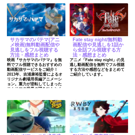
サカサマのパテマ(アニ
Fate stay night/無料動
メ映画)無料動画配信や
画配信や見逃しを1話か
見逃しをフル視聴する
ら全話フル視聴する方
方法・感想まとめ
法・感想まとめ
映画『サカサマのパテマ』を無
アニメ「Fate stay night」の見
料でフル視聴できるおすすめの
逃し動画配信を無料でフル視聴
動画配信サービスをご紹介！
する方法や感想などをまとめて
2013年、吉浦康裕監督によるオ
ご紹介しています。
リジナル劇場用長編アニメーシ
ョン。重力が逆転してしまった
サカサマの世界の謎をひもとく
冒険ファンタジー！