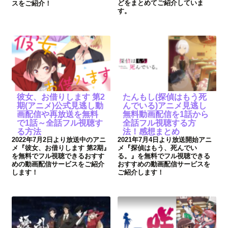
どをまとめてご紹介していま
スをご紹介！
す。
彼女、お借りします 第2
たんもし(探偵はもう死
期(アニメ)公式見逃し動
んでいる)アニメ見逃し
画配信や再放送を無料
無料動画配信を1話から
で1話～全話フル視聴す
全話フル視聴する方
る方法
法！感想まとめ
2022年7月2日より放送中のアニ
2021年7月4日より放送開始アニ
メ『彼女、お借りします 第2期』
メ『探偵はもう、死んでい
を無料でフル視聴できるおすす
る。』を無料でフル視聴できる
めの動画配信サービスをご紹介
おすすめの動画配信サービスを
します！
ご紹介します！