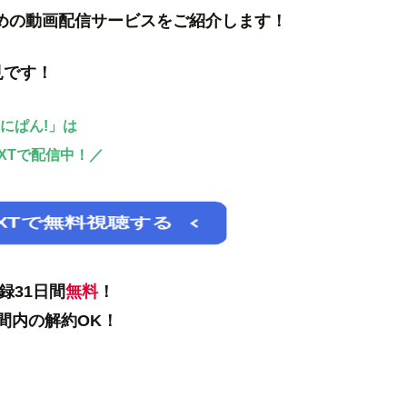
めの動画配信サービスをご紹介します！
見です！
にぱん!」は
EXTで配信中！／
EXTで無料視聴する
録31日間
無料
！
間内の解約OK！