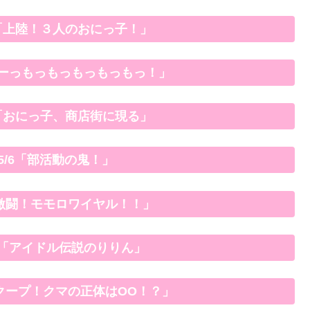
4/15「上陸！３人のおにっ子！」
/22「もーっもっもっもっもっもっ！」
4/29「おにっ子、商店街に現る」
2〜 5/6「部活動の鬼！」
/13「激闘！モモロワイヤル！！」
 5/20「アイドル伝説のりりん」
27「スクープ！クマの正体はOO！？」