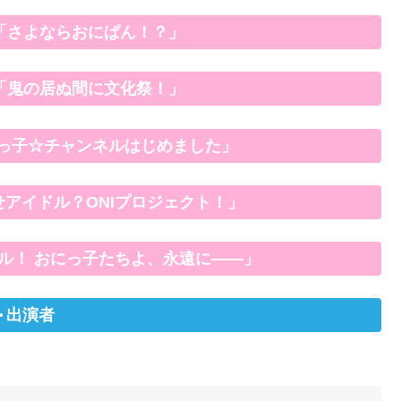
 6/3「さよならおにぱん！？」
6/10「鬼の居ぬ間に文化祭！」
7「おにっ子☆チャンネルはじめました」
4「目指せアイドル？ONIプロジェクト！」
伝説バトル！ おにっ子たちよ、永遠に――」
出演者