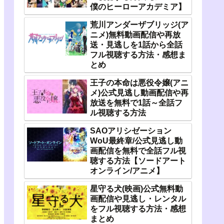
僕のヒーローアカデミア】
荒川アンダーザブリッジ(ア
ニメ)無料動画配信や再放
送・見逃しを1話から全話
フル視聴する方法・感想ま
とめ
王子の本命は悪役令嬢(アニ
メ)公式見逃し動画配信や再
放送を無料で1話～全話フ
ル視聴する方法
SAOアリシゼーション
WoU最終章/公式見逃し動
画配信を無料で全話フル視
聴する方法【ソードアート
オンライン/アニメ】
星守る犬(映画)公式無料動
画配信や見逃し・レンタル
をフル視聴する方法・感想
まとめ