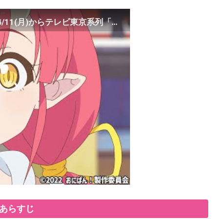
TVアニメ『おにぱん！』公式メインPV解禁！4/11(月)からテレビ東京系列「おはスタ」にて毎日放送スタート！
あらすじ