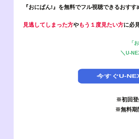
『おにぱん!』を無料でフル視聴できるおすす
見逃してしまった方
や
もう１度見たい方
に必
「お
＼
U-N
今すぐU-N
※初回登
※無料期