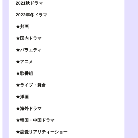
2021秋ドラマ
2022年冬ドラマ
★邦画
★国内ドラマ
★バラエティ
★アニメ
★歌番組
★ライブ・舞台
★洋画
★海外ドラマ
★韓国・中国ドラマ
★恋愛リアリティーショー