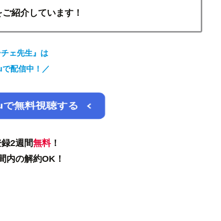
をご紹介しています！
ーチェ先生』は
luで配信中！
／
luで無料視聴する
録2週間
無料
！
間内の解約OK！