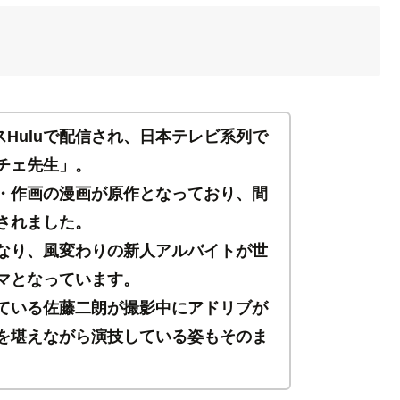
スHuluで配信され、日本テレビ系列で
チェ先生」。
・作画の漫画が原作となっており、間
されました。
なり、風変わりの新人アルバイトが世
マとなっています。
ている佐藤二朗が撮影中にアドリブが
を堪えながら演技している姿もそのま