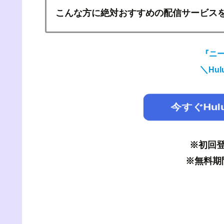
こんな方に絶対おすすめの配信サービス
『ニ
＼
Hu
今すぐHu
※初回登
※無料期