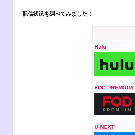
配信状況を調べてみました！
Hulu
FOD PREMIUM
U-NEXT