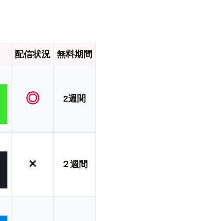
配信状況
無料期間
◎
2週間
×
２週間