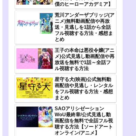
僕のヒーローアカデミア】
荒川アンダーザブリッジ(ア
ニメ)無料動画配信や再放
送・見逃しを1話から全話
フル視聴する方法・感想ま
とめ
王子の本命は悪役令嬢(アニ
メ)公式見逃し動画配信や再
放送を無料で1話～全話フ
ル視聴する方法
星守る犬(映画)公式無料動
画配信や見逃し・レンタル
をフル視聴する方法・感想
まとめ
SAOアリシゼーション
WoU最終章/公式見逃し動
画配信を無料で全話フル視
聴する方法【ソードアート
オンライン/アニメ】