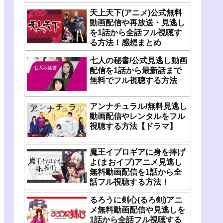
天上天下(アニメ)公式無料
動画配信や再放送・見逃し
を1話から全話フル視聴す
る方法！感想まとめ
七人の秘書/公式見逃し動画
配信を1話から最新話まで
無料でフル視聴する方法
アンナチュラル/無料見逃し
動画配信やレンタルをフル
視聴する方法【ドラマ】
魔王イブロギアに身を捧げ
よ(まおイブ)アニメ見逃し
無料動画配信を1話から全
話フル視聴する方法！
るろうに剣心(るろ剣)アニ
メ無料動画配信や見逃しを
1話から全話フル視聴する