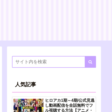
人気記事
ヒロアカ1期～4期/公式見逃
し動画配信を全話無料でフ
ル視聴する方法【アニメ・