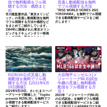
信で無料動画をフル視
見逃し動画配信を無料
聴する方法・感想まと
でフル視聴する方法
め
「RISE WORLD SERIES 2021
YOKOHAMA」を無料でフル視聴
市川崑監督作品「東京オリンピ
できる動画配信サービスをご紹
ック」の見逃し動画配信を無料
介します！
でフル視聴する方法や感想など
をまとめてご紹介しています。
1964年に開催された東京オリン
ピックをドキュメンタリー映画
として編集・製作されました。
RIZIN30/公式見逃し動
大谷翔平エンゼルス(メ
画配信を無料でフル視
ジャーリーグMLB)試合
聴する方法【2021年9月
中継の見逃し無料動画
19日開催】
配信をフル視聴する方
2021年9月19日、さいたまスーパ
法！
ーアリーナで開催した「Yogibo
2021年「メジャーリーグ(MLB)
presents RIZIN.30」を無料でフ
の公式試合」を無料でフル視聴
ル視聴できる動画配信サービス
できる動画配信サービスをご紹
をご紹介します！
介！7月1日よりABAMAでは大谷