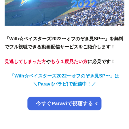
「With☆ベイスターズ2022〜オフのぞき見SP〜」を無料
でフル視聴できる動画配信サービスをご紹介します！
見逃してしまった方
や
もう１度見たい方
に必見です！
「With☆ベイスターズ2022〜オフのぞき見SP〜」は
＼Paravi(パラビ)で配信中！／
今すぐParaviで視聴する