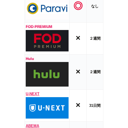
◎
なし
FOD PREMIUM
×
２週間
Hulu
×
２週間
U-NEXT
×
31日間
ABEMA