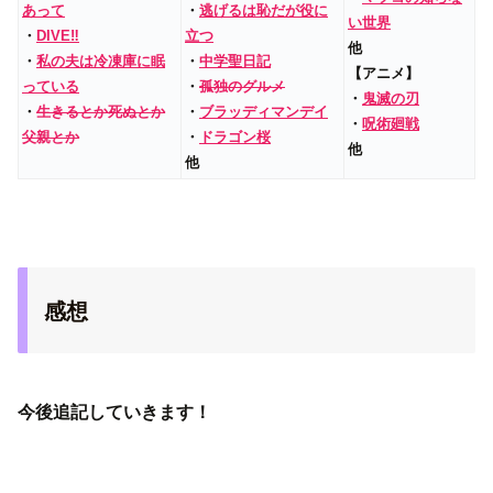
あって
・
逃げるは恥だが役に
い世界
・
DIVE‼
立つ
他
・
私の夫は冷凍庫に眠
・
中学聖日記
【アニメ】
っている
・
孤独のグルメ
・
鬼滅の刃
・
生きるとか死ぬとか
・
ブラッディマンデイ
・
呪術廻戦
父親とか
・
ドラゴン桜
他
他
感想
今後追記していきます！