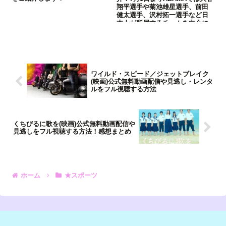
翔平選手や菊池雄星選手、前田
健太選手、沢村拓一選手など日
本人が所属するチームを中心に
166試合を配信！
ワイルド・スピード／ジェットブレイク
(映画)公式無料動画配信や見逃し・レンタ
ルをフル視聴する方法
くちびるに歌を(映画)公式無料動画配信や
見逃しをフル視聴する方法！感想まとめ
ホーム
★スポーツ