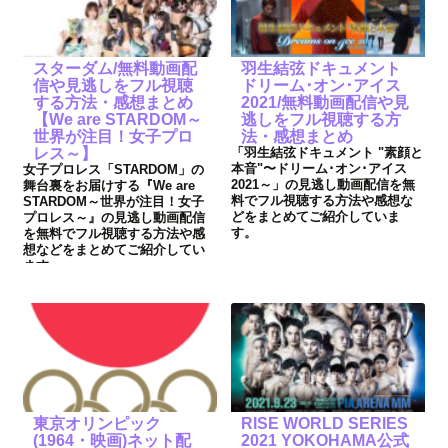
スターダム/無料動画配
羽生結弦ドキュメント
信や見逃しをフル視聴
ドリーム･オン･アイス
する方法・感想まとめ
2021/無料動画配信や見
【We are STARDOM～
逃しをフル視聴する方
世界が注目！女子プロ
法・感想まとめ
レス～】
「羽生結弦ドキュメント "素顔と
本音"〜ドリーム･オン･アイス
女子プロレス「STARDOM」の
2021～」の見逃し動画配信を無
舞台裏をお届けする『We are
料でフル視聴する方法や感想な
STARDOM～世界が注目！女子
どをまとめてご紹介していま
プロレス～』の見逃し動画配信
す。
を無料でフル視聴する方法や感
想などをまとめてご紹介してい
ます。
東京オリンピック
RISE WORLD SERIES
(1964・映画)ネット配
2021 YOKOHAMA公式