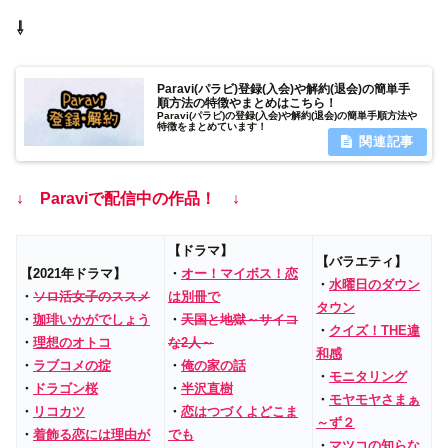
⇩
Paravi(パラビ)登録(入会)や解約(退会)の簡単手
順方法の特徴やまとめはこちら！
Paravi(パラビ)の登録(入会)や解約(退会)の簡単手順方法や
特徴をまとめています！
↓ Paraviで配信中の作品！ ↓
【ドラマ】
【バラエティ】
【2021年ドラマ】
・
オー！マイボス！恋
・
水曜日のダウン
・
ソロ活女子のススメ
は別冊で
タウン
・
珈琲いかがでしょう
・
天国と地獄～サイコ
・
クイズ！THE違
・
理想のオトコ
な2人～
和感
・
ラブコメの掟
・
俺の家の話
・
モニタリング
・
ドラゴン桜
・
半沢直樹
・
モヤモヤさまぁ
・
リコカツ
・
恋はつづくよどこま
～ず２
・
着飾る恋には理由が
でも
・
マツコの知らな