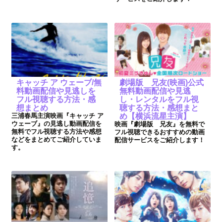
キャッチ ア ウェーブ/無
劇場版 兄友(映画)公式
料動画配信や見逃しを
無料動画配信や見逃
フル視聴する方法・感
し・レンタルをフル視
想まとめ
聴する方法・感想まと
三浦春馬主演映画『キャッチ ア
め【横浜流星主演】
ウェーブ』の見逃し動画配信を
映画『劇場版 兄友』を無料で
無料でフル視聴する方法や感想
フル視聴できるおすすめの動画
などをまとめてご紹介していま
配信サービスをご紹介します！
す。