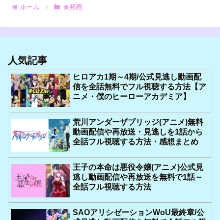
ホーム
★邦画
人気記事
ヒロアカ1期～4期/公式見逃し動画配
信を全話無料でフル視聴する方法【ア
ニメ・僕のヒーローアカデミア】
荒川アンダーザブリッジ(アニメ)無料
動画配信や再放送・見逃しを1話から
全話フル視聴する方法・感想まとめ
王子の本命は悪役令嬢(アニメ)公式見
逃し動画配信や再放送を無料で1話～
全話フル視聴する方法
SAOアリシゼーションWoU最終章/公