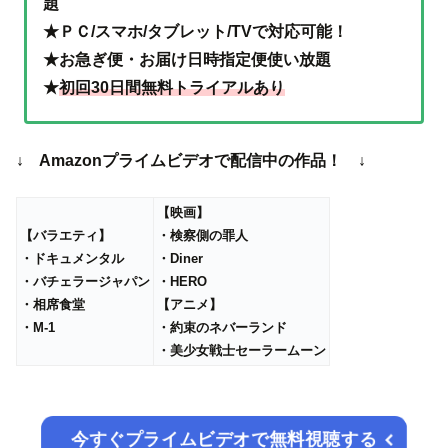
題
★ＰＣ/スマホ/タブレット/TVで対応可能！
★お急ぎ便・お届け日時指定便使い放題
★
初回30日間無料トライアルあり
↓ Amazonプライムビデオで配信中の作品！ ↓
【映画】
【バラエティ】
・検察側の罪人
・ドキュメンタル
・Diner
・バチェラージャパン
・HERO
・相席食堂
【アニメ】
・M-1
・約束のネバーランド
・美少女戦士セーラームーン
今すぐプライムビデオで無料視聴する