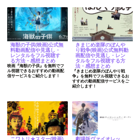
海獣の子供(映画)公式無
きまじめ楽隊のぼんや
料動画配信や見逃し・
り戦争(映画)公式無料動
レンタルをフル視聴す
画配信や見逃し・レン
る方法・感想まとめ
タルをフル視聴する方
映画『海獣の子供』を無料でフ
法・感想まとめ
ル視聴できるおすすめの動画配
『きまじめ楽隊のぼんやり戦
信サービスをご紹介します！
争』を無料でフル視聴できるお
すすめの動画配信サービスをご
紹介します！
ニワトリ★スター(映画)
劇場版ヴァイオレッ