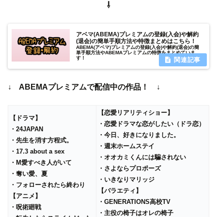
⇩
アベマ(ABEMA)プレミアムの登録(入会)や解約
(退会)の簡単手順方法や特徴まとめはこちら！
ABEMA(アベマ)プレミアムの登録(入会)や解約(退会)の簡
単手順方法やABEMAプレミアムの特徴をまとめていま
す！
↓ ABEMAプレミアムで配信中の作品！ ↓
【恋愛リアリティショー】
【ドラマ】
・恋愛ドラマな恋がしたい（ドラ恋）
・24JAPAN
・今日、好きになりました。
・先生を消す方程式。
・週末ホームステイ
・17.3 about a sex
・オオカミくんには騙されない
・M愛すべき人がいて
・さよならプロポーズ
・奪い愛、夏
・いきなりマリッジ
・フォローされたら終わり
【バラエティ】
【アニメ】
・GENERATIONS高校TV
・呪術廻戦
・主役の椅子はオレの椅子