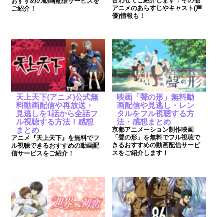
合わせてご紹介します！その他
おすすめの動画配信サービスを
アニメのあらすじやキャスト(声
ご紹介！
優)情報も！
天上天下(アニメ)公式無
映画「聲の形」無料動
料動画配信や再放送・
画配信や見逃し・レン
見逃しを1話から全話フ
タルをフル視聴する方
ル視聴する方法！感想
法・感想まとめ
まとめ
京都アニメーション制作映画
「聲の形」を無料でフル視聴で
アニメ『天上天下』を無料でフ
きるおすすめの動画配信サービ
ル視聴できるおすすめの動画配
スをご紹介します！
信サービスをご紹介！