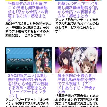
平穏世代の韋駄天達(ア
灼熱カバディ(アニメ)見
ニメ)見逃し無料動画配
逃し無料動画配信を1話
信を1話から全話フル視
から全話フル視聴する
聴する方法！感想まと
方法！感想まとめ
め
アニメ『灼熱カバディ』を無料
でフル視聴できるおすすめの動
2021年7月22日より放送開始アニ
画配信サービスをご紹介しま
メ『平穏世代の韋駄天達』を無
す！
料でフル視聴できるおすすめの
動画配信サービスをご紹介！
SAO1期(アニメ)見逃し
魔王学院の不適合者／
無料動画配信や再放送
見逃し動画配信を無料
を1話から全話フル視聴
でフル視聴！【アニ
する方法・感想まとめ
メ】あらすじ・声優ま
【ソードアートオンラ
とめ
イン】
『魔王学園の不適合者』を過去
放送分もまとめて無料視聴する
アニメ『ソードアート・オンラ
方法は？最新作の見逃し配信も
イン』を無料でフル視聴できる