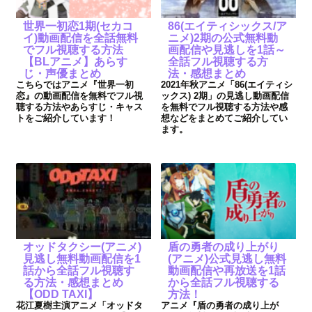
世界一初恋1期(セカコ
86(エイティシックス/ア
イ)動画配信を全話無料
ニメ)2期の公式無料動
でフル視聴する方法
画配信や見逃しを1話～
【BLアニメ】あらす
全話フル視聴する方
じ・声優まとめ
法・感想まとめ
こちらではアニメ『世界一初
2021年秋アニメ「86(エイティシ
恋』の動画配信を無料でフル視
ックス) 2期」の見逃し動画配信
聴する方法やあらすじ・キャス
を無料でフル視聴する方法や感
トをご紹介しています！
想などをまとめてご紹介してい
ます。
オッドタクシー(アニメ)
盾の勇者の成り上がり
見逃し無料動画配信を1
(アニメ)公式見逃し無料
話から全話フル視聴す
動画配信や再放送を1話
る方法・感想まとめ
から全話フル視聴する
【ODD TAXI】
方法！
花江夏樹主演アニメ「オッドタ
アニメ『盾の勇者の成り上が