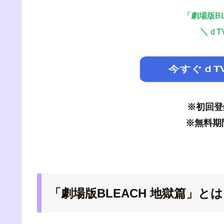
「劇場版BL
＼
ｄT
今すぐｄT
※初回登
※無料期
「劇場版BLEACH 地獄篇」と