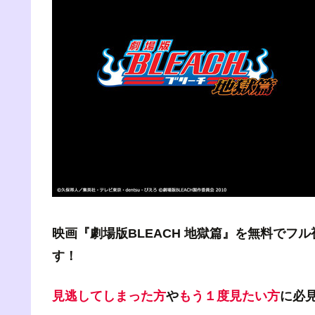
映画『劇場版BLEACH 地獄篇』を無料で
す！
見逃してしまった方
や
もう１度見たい方
に必