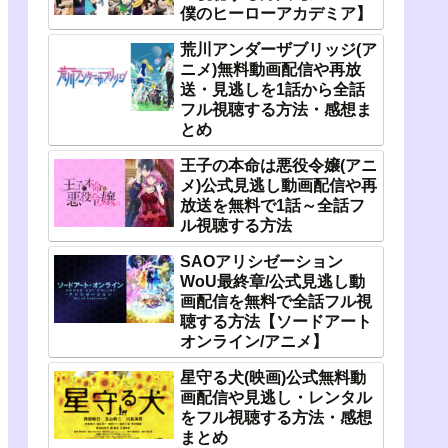
僕のヒーローアカデミア】
荒川アンダーザブリッジ(ア
ニメ)無料動画配信や再放
送・見逃しを1話から全話
フル視聴する方法・感想ま
とめ
王子の本命は悪役令嬢(アニ
メ)公式見逃し動画配信や再
放送を無料で1話～全話フ
ル視聴する方法
SAOアリシゼーション
WoU最終章/公式見逃し動
画配信を無料で全話フル視
聴する方法【ソードアート
オンライン/アニメ】
星守る犬(映画)公式無料動
画配信や見逃し・レンタル
をフル視聴する方法・感想
まとめ