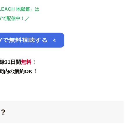
EACH 地獄篇」は
Vで配信中！／
Vで無料視聴する
録31日間
無料
！
間内の解約OK！
は？