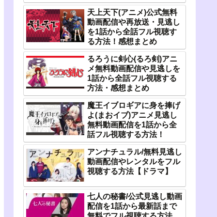
天上天下(アニメ)公式無料
動画配信や再放送・見逃し
を1話から全話フル視聴す
る方法！感想まとめ
るろうに剣心(るろ剣)アニ
メ無料動画配信や見逃しを
1話から全話フル視聴する
方法・感想まとめ
魔王イブロギアに身を捧げ
よ(まおイブ)アニメ見逃し
無料動画配信を1話から全
話フル視聴する方法！
アンナチュラル/無料見逃し
動画配信やレンタルをフル
視聴する方法【ドラマ】
七人の秘書/公式見逃し動画
配信を1話から最新話まで
無料でフル視聴する方法