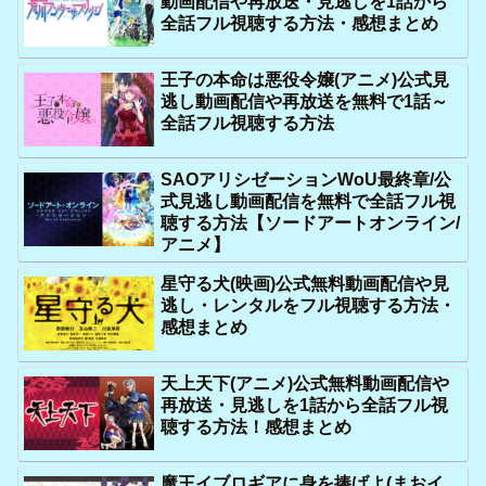
動画配信や再放送・見逃しを1話から
全話フル視聴する方法・感想まとめ
王子の本命は悪役令嬢(アニメ)公式見
逃し動画配信や再放送を無料で1話～
全話フル視聴する方法
SAOアリシゼーションWoU最終章/公
式見逃し動画配信を無料で全話フル視
聴する方法【ソードアートオンライン/
アニメ】
星守る犬(映画)公式無料動画配信や見
逃し・レンタルをフル視聴する方法・
感想まとめ
天上天下(アニメ)公式無料動画配信や
再放送・見逃しを1話から全話フル視
聴する方法！感想まとめ
魔王イブロギアに身を捧げよ(まおイ