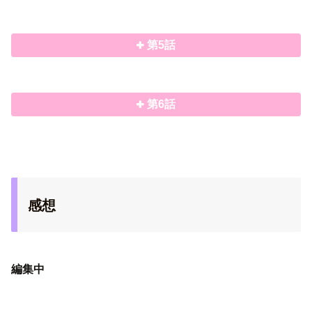
第5話
第6話
感想
編集中