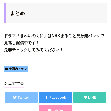
まとめ
ドラマ「きれいのくに」はNHKまるごと見放題パックで
見逃し配信中です！
是非チェックしてみてください！
★国内ドラマ
シェアする
Twitter
Facebook
LINE
コピー