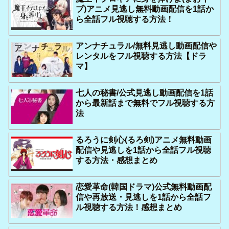
ブ)アニメ見逃し無料動画配信を1話か
ら全話フル視聴する方法！
アンナチュラル/無料見逃し動画配信や
レンタルをフル視聴する方法【ドラ
マ】
七人の秘書/公式見逃し動画配信を1話
から最新話まで無料でフル視聴する方
法
るろうに剣心(るろ剣)アニメ無料動画
配信や見逃しを1話から全話フル視聴
する方法・感想まとめ
恋愛革命(韓国ドラマ)公式無料動画配
信や再放送・見逃しを1話から全話フ
ル視聴する方法！感想まとめ