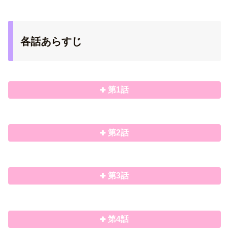
各話あらすじ
第1話
第2話
第3話
第4話