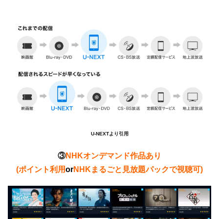
U-NEXTより引用
③
NHKオンデマンド作品あり
(ポイント利用
or
NHKまるごと見放題パックで視聴可)