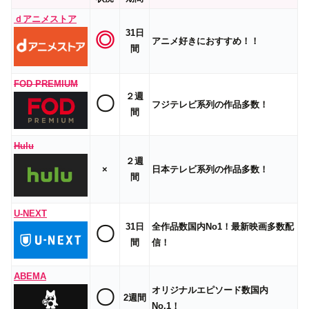
ｄアニメストア
31日
◎
アニメ好きにおすすめ！！
間
FOD PREMIUM
２週
〇
フジテレビ系列の作品多数！
間
Hulu
２週
×
日本テレビ系列の作品多数！
間
U-NEXT
31日
全作品数国内No1！最新映画多数配
〇
間
信！
ABEMA
オリジナルエピソード数国内
〇
2週間
No.1！