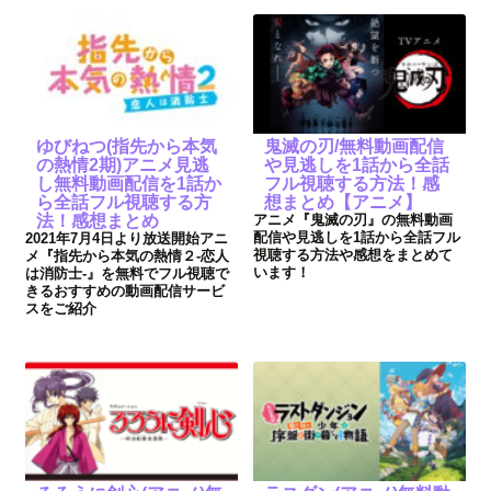
ゆびねつ(指先から本気
鬼滅の刃/無料動画配信
の熱情2期)アニメ見逃
や見逃しを1話から全話
し無料動画配信を1話か
フル視聴する方法！感
ら全話フル視聴する方
想まとめ【アニメ】
法！感想まとめ
アニメ『鬼滅の刃』の無料動画
配信や見逃しを1話から全話フル
2021年7月4日より放送開始アニ
視聴する方法や感想をまとめて
メ『指先から本気の熱情２-恋人
います！
は消防士-』を無料でフル視聴で
きるおすすめの動画配信サービ
スをご紹介