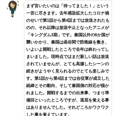
まず言いたいのは「待ってました！」という
一言に尽きます。去年感染拡大したコロナ禍
のせいで第1話から第4話までは放送されたも
のの、それ以降は放送中止となったアニメが
「キングダム3期」です。秦国以外の6か国が
襲いかかり、秦国は函谷関で防衛線を敷き、
いよいよ開戦したところで去年は終わってし
まいました。現時点ではまだ新しい話は放送
されていませんが、とても高揚したシーンの
続きがようやく見られるのでとても楽しみで
す。第1話から第4話までは合従軍が成立した
経緯とその動向、そして秦国側の対応が描か
れました。開戦するまでの出来事、つまり準
備回といったところですが、退屈を覚える事
はありませんでした。それどころかワクワク
した事を覚えています。