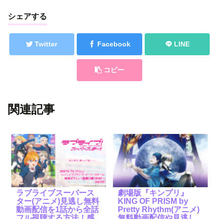
シェアする
Twitter
Facebook
LINE
コピー
関連記事
ラブライブスーパース
劇場版『キンプリ』
ター(アニメ)見逃し無料
KING OF PRISM by
動画配信を1話から全話
Pretty Rhythm(アニメ)
フル視聴する方法！感
無料動画配信や見逃し