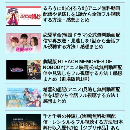
るろうに剣心(るろ剣)アニメ無料動画
配信や見逃しを1話から全話フル視聴
する方法・感想まとめ
恋愛革命(韓国ドラマ)公式無料動画配
信や再放送・見逃しを1話から全話フ
ル視聴する方法！感想まとめ
劇場版 BLEACH MEMORIES OF
NOBODY(アニメ映画)公式無料動画配
信や見逃しをフル視聴する方法！感想
まとめ【劇場版第1弾】
精霊幻想記(アニメ)見逃し無料動画配
信を1話から全話フル視聴する方法！
感想まとめ
千と千尋の神隠し(映画)無料動画配
信・レンタルをフル視聴する方法/日本
興行収入歴代1位【ジブリ作品】あら