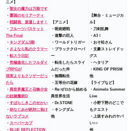
ニメ】
・
聖女の魔力は万能です
・
憂国のモリアーティ
【舞台・ミュージカ
・
戦闘員、派遣します！
【アニメ】
ル】
・
フルーツバスケット
・呪術廻戦
・刀剣乱舞
The Final
・進撃の巨人
・A3！
・
キングダム3期
・ワールドトリガー
・おそ松さん
・
さよなら私のクラマー
・ブラッククローバ
・文豪ストレイドッ
・
転スラ日記
ー
グス
・
究極進化したフルダイ
・転生したらスライ
・ヘタリア
ブRPGが
ムだった件
・KING OF PRISM
現実よりもクソゲーだっ
・無職転生
他
たら
・五等分の花嫁
【ライブなど】
・
異世界魔王と召喚少女
・Re:ゼロから始める
・Animelo Summer
の奴隷魔術Ω
異世界生活
Live
・
すばらしきこのせかい
・Dr.STONE
・小野下野のどこで
・
幼なじみが絶対に負け
・キングダム
もクエスト
ないラブコメ
他
・上坂すみれのヤバ
・
スーパーカブ
い○○
・
BLUE REFLECTION
他