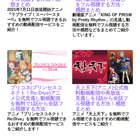
想まとめ
をフル視聴する方法・
2021年7月11日放送開始アニメ
感想まとめ
『ラブライブ！スーパースタ
劇場版アニメ「KING OF PRISM
ー!!』を無料でフル視聴できるお
by Pretty Rhythm」の見逃し動
すすめの動画配信サービスをご
画配信を無料でフル視聴する方
紹介！
法や感想などをまとめてご紹介
しています。
プリコネ(プリンセスコ
天上天下(アニメ)公式無
ネクト！Re:Dive)アニ
料動画配信や再放送・
メ公式見逃し動画配信
見逃しを1話から全話フ
を無料で1話から全話フ
ル視聴する方法！感想
ル視聴する方法
まとめ
アニメ『プリンセスコネクト！
アニメ『天上天下』を無料でフ
Re:Dive』を無料でフル視聴でき
ル視聴できるおすすめの動画配
るおすすめの動画配信サービス
信サービスをご紹介！
をご紹介します！