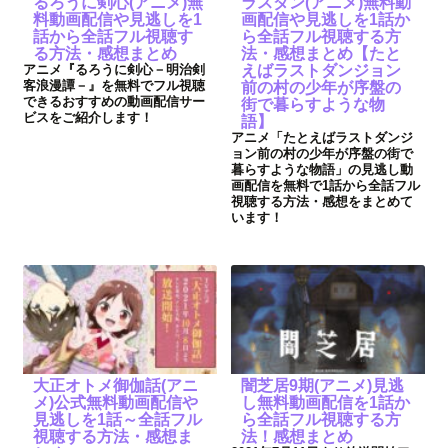
るろうに剣心(アニメ)無
ラスダン(アニメ)無料動
料動画配信や見逃しを1
画配信や見逃しを1話か
話から全話フル視聴す
ら全話フル視聴する方
る方法・感想まとめ
法・感想まとめ【たと
アニメ『るろうに剣心－明治剣
えばラストダンジョン
客浪漫譚－』を無料でフル視聴
前の村の少年が序盤の
できるおすすめの動画配信サー
街で暮らすような物
ビスをご紹介します！
語】
アニメ「たとえばラストダンジ
ョン前の村の少年が序盤の街で
暮らすような物語」の見逃し動
画配信を無料で1話から全話フル
視聴する方法・感想をまとめて
います！
大正オトメ御伽話(アニ
闇芝居9期(アニメ)見逃
メ)公式無料動画配信や
し無料動画配信を1話か
見逃しを1話～全話フル
ら全話フル視聴する方
視聴する方法・感想ま
法！感想まとめ