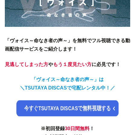
「ヴォイス～命なき者の声～」を無料でフル視聴できる動
画配信サービスをご紹介します！
見逃してしまった方
や
もう１度見たい方
に必見です！
「ヴォイス～命なき者の声～」は
＼TSUTAYA DISCASで宅配レンタル中！／
今すぐTSUTAYA DISCASで無料視聴する
※初回登録
30日間
無料
！