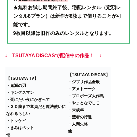
★無料お試し期間終了後、宅配レンタル（定額レ
ンタル8プラン）は新作が8枚まで借りることが可
能です。
9枚目以降は旧作のみのレンタルとなります。
↓ TSUTAYA DISCASで配信中の作品！ ↓
【TSUTAYA DISCAS】
【TSUTAYA TV】
・ジブリ作品全般
・鬼滅の刃
・アメトーーク
・キングスマン
・プロポーズ大作戦
・死にたい夜にかぎって
・やまとなでしこ
・３０歳まで童貞だと魔法使いに
・未成年
なれるらしい
・聖者の行進
・トッケビ
・人間失格
・きみはペット
他
他