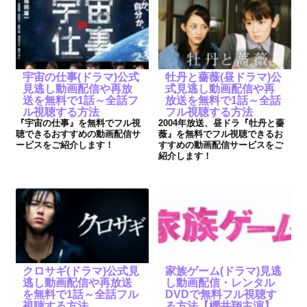
宇宙の仕事(ドラマ)公式
牡丹と薔薇(昼ドラマ)公
見逃し動画配信や再放
式見逃し動画配信や再
送を無料で1話～全話フ
放送を無料で1話～全話
ル視聴する方法
フル視聴する方法
『宇宙の仕事』を無料でフル視
2004年放送、昼ドラ『牡丹と薔
聴できるおすすめの動画配信サ
薇』を無料でフル視聴できるお
ービスをご紹介します！
すすめの動画配信サービスをご
紹介します！
クロサギ(ドラマ)公式見
家族ゲーム(ドラマ)見逃
逃し動画配信や再放送
し動画配信・レンタル
を無料で1話～全話フル
DVDで無料フル視聴す
視聴する方法
る方法【櫻井翔主演】