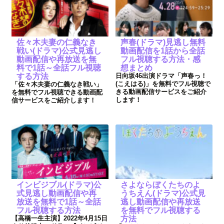
佐々木夫妻の仁義なき
声春(ドラマ)見逃し無料
戦い(ドラマ)公式見逃し
動画配信を1話から全話
動画配信や再放送を無
フル視聴する方法・感
料で1話～全話フル視聴
想まとめ
する方法
日向坂46出演ドラマ「声春っ！
(こえはる)」を無料でフル視聴で
「佐々木夫妻の仁義なき戦い」
きる動画配信サービスをご紹介
を無料でフル視聴できる動画配
します！
信サービスをご紹介します！
インビジブル(ドラマ)公
さよならぼくたちのよ
式見逃し動画配信や再
うちえん(ドラマ)公式見
放送を無料で1話～全話
逃し動画配信や再放送
フル視聴する方法
を無料でフル視聴する
【高橋一生主演】2022年4月15日
方法