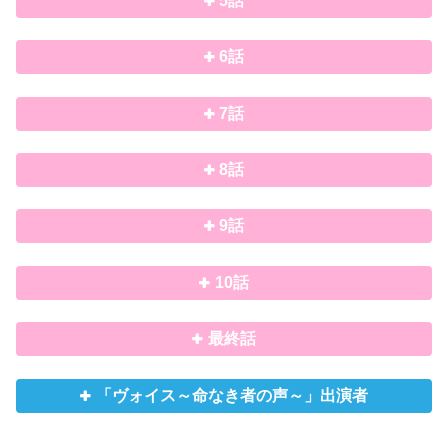
5話
6話
7話
8話
9話
10話
最終話
「ヴォイス～命なき者の声～」出演者