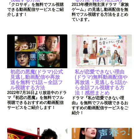
「クロサギ」を無料でフル視聴
2013年櫻井翔主演ドラマ「家族
できる動画配信サービスをご紹
ゲーム」の見逃し動画配信を無
介します！
料でフル視聴する方法をまとめ
ています。
初恋の悪魔(ドラマ)公式
私が恋愛できない理由
見逃し動画配信や再放
(ドラマ)無料動画配信や
送を無料で1話～全話フ
再放送・見逃しを1話か
ル視聴する方法
ら全話フル視聴する方
2022年7月16日より放送中のドラ
法！感想まとめ
マ『初恋の悪魔』を無料でフル
ドラマ『私が恋愛できない理
視聴できるおすすめの動画配信
由』を無料でフル視聴できるお
サービスをご紹介します！
すすめの動画配信サービスをご
紹介！