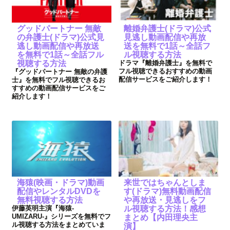
グッドパートナー 無敵
離婚弁護士(ドラマ)公式
の弁護士(ドラマ)公式見
見逃し動画配信や再放
逃し動画配信や再放送
送を無料で1話～全話フ
を無料で1話～全話フル
ル視聴する方法
視聴する方法
ドラマ『離婚弁護士』を無料で
フル視聴できるおすすめの動画
『グッドパートナー 無敵の弁護
配信サービスをご紹介します！
士』を無料でフル視聴できるお
すすめの動画配信サービスをご
紹介します！
海猿(映画・ドラマ)動画
来世ではちゃんとしま
配信やレンタルDVDを
す(ドラマ)無料動画配信
無料視聴する方法
や再放送・見逃しをフ
伊藤英明主演『海猿-
ル視聴する方法！感想
UMIZARU-』シリーズを無料でフ
まとめ【内田理央主
ル視聴する方法をまとめていま
演】