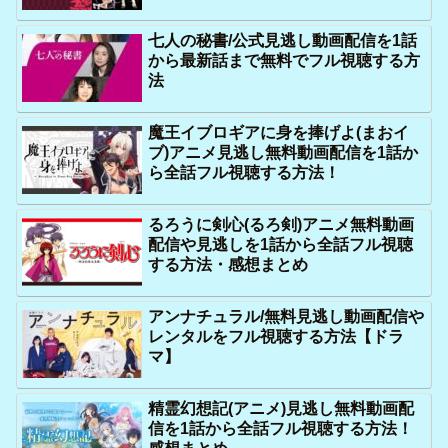
七人の秘書/公式見逃し動画配信を1話
から最新話まで無料でフル視聴する方
法
魔王イブロギアに身を捧げよ(まおイ
ブ)アニメ見逃し無料動画配信を1話か
ら全話フル視聴する方法！
るろうに剣心(るろ剣)アニメ無料動画
配信や見逃しを1話から全話フル視聴
する方法・感想まとめ
アンナチュラル/無料見逃し動画配信や
レンタルをフル視聴する方法【ドラ
マ】
精霊幻想記(アニメ)見逃し無料動画配
信を1話から全話フル視聴する方法！