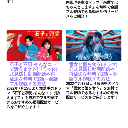
す！
内田理央主演ドラマ「来世では
ちゃんとします」を無料で全話
フル視聴できる動画配信サービ
スをご紹介！
石子と羽男-そんなコト
雪女と蟹を食う(ドラマ)
で訴えます?-(ドラマ)公
公式見逃し動画配信や
式見逃し動画配信や再
再放送を無料で1話～全
放送を無料で1話～全話
話フル視聴する方法
フル視聴する方法
2022年7月9日より放送中のドラ
マ『雪女と蟹を食う』を無料で
2022年7月15日より放送中のドラ
フル視聴できるおすすめの動画
マ『石子と羽男-そんなコトで訴
配信サービスをご紹介します！
えます?-』を無料でフル視聴で
きるおすすめの動画配信サービ
スをご紹介します！