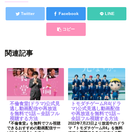
Twitter
Facebook
LINE
コピー
関連記事
不倫食堂(ドラマ)公式見
トモダチゲームR4(ドラ
逃し動画配信や再放送
マ)公式見逃し動画配信
を無料で1話～全話フル
や再放送を無料で1話～
視聴する方法
全話フル視聴する方法
『不倫食堂』を無料でフル視聴
2022年7月23日より放送中のドラ
できるおすすめの動画配信サー
マ『トモダチゲームR4』を無料