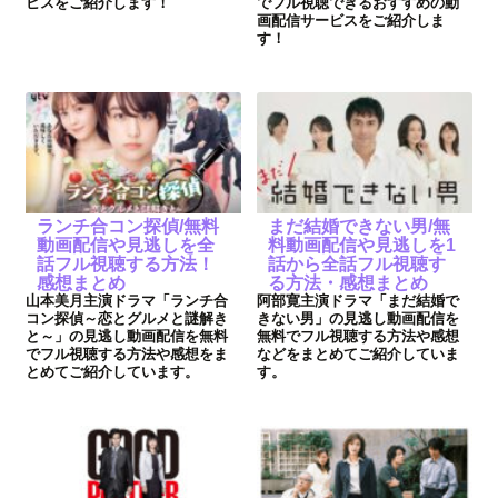
ビスをご紹介します！
でフル視聴できるおすすめの動
画配信サービスをご紹介しま
す！
ランチ合コン探偵/無料
まだ結婚できない男/無
動画配信や見逃しを全
料動画配信や見逃しを1
話フル視聴する方法！
話から全話フル視聴す
感想まとめ
る方法・感想まとめ
山本美月主演ドラマ「ランチ合
阿部寛主演ドラマ「まだ結婚で
コン探偵～恋とグルメと謎解き
きない男」の見逃し動画配信を
と～」の見逃し動画配信を無料
無料でフル視聴する方法や感想
でフル視聴する方法や感想をま
などをまとめてご紹介していま
とめてご紹介しています。
す。