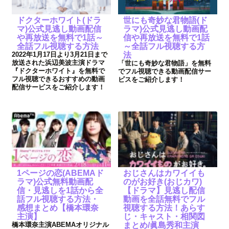
ドクターホワイト(ドラ
世にも奇妙な君物語(ド
マ)公式見逃し動画配信
ラマ)公式見逃し動画配
や再放送を無料で1話～
信や再放送を無料で1話
全話フル視聴する方法
～全話フル視聴する方
2022年1月17日より3月21日まで
法
放送された浜辺美波主演ドラマ
「世にも奇妙な君物語」を無料
『ドクターホワイト』を無料で
でフル視聴できる動画配信サー
フル視聴できるおすすめの動画
ビスをご紹介します！
配信サービスをご紹介します！
1ページの恋(ABEMAド
おじさんはカワイイも
ラマ)公式無料動画配
のがお好き(おじカワ)
信・見逃しを1話から全
【ドラマ】見逃し配信
話フル視聴する方法・
動画を全話無料でフル
感想まとめ【橋本環奈
視聴する方法！あらす
主演】
じ・キャスト・相関図
橋本環奈主演ABEMAオリジナル
まとめ/眞島秀和主演