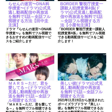
らせんの迷宮〜DNA科
BORDER 警視庁捜査一
学捜査〜(ドラマ)公式見
課殺人犯捜査第4係(ド
逃し動画配信や再放送
ラマ)公式見逃し動画配
を無料で1話～全話フル
信や再放送を無料で1話
視聴する方法【田中圭
～全話フル視聴する方
主演】
法【小栗旬主演】
ドラマ『らせんの迷宮〜DNA科
「BORDER 警視庁捜査一課殺人
学捜査〜』を無料でフル視聴で
犯捜査第4係」を無料でフル視聴
きるおすすめの動画配信サービ
できる動画配信サービスをご紹
スをご紹介します
介します！
ＭＡＲＳ～ただ、君を
美しい彼(ドラマ)公式見
愛してる～(ドラマ)公式
逃し動画配信や再放送
見逃し動画配信や再放
を無料で1話～全話フル
送を無料で1話～全話フ
視聴する方法
ル視聴する方法
2021年11月19日から放送された
ボーイズラブドラマ『美しい
「ＭＡＲＳ～ただ、君を愛して
彼』を無料でフル視聴できるお
る～」を無料でフル視聴できる