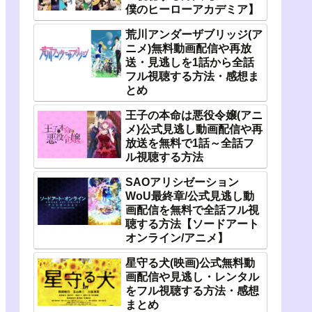
僕のヒーローアカデミア】
荒川アンダーザブリッジ(ア
ニメ)無料動画配信や再放
送・見逃しを1話から全話
フル視聴する方法・感想ま
とめ
王子の本命は悪役令嬢(アニ
メ)公式見逃し動画配信や再
放送を無料で1話～全話フ
ル視聴する方法
SAOアリシゼーション
WoU最終章/公式見逃し動
画配信を無料で全話フル視
聴する方法【ソードアート
オンライン/アニメ】
星守る犬(映画)公式無料動
画配信や見逃し・レンタル
をフル視聴する方法・感想
まとめ