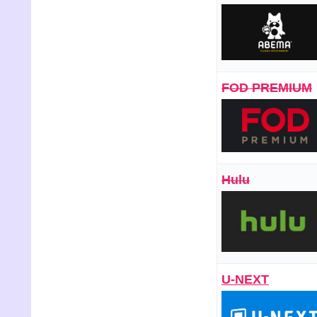
FOD PREMIUM
Hulu
U-NEXT