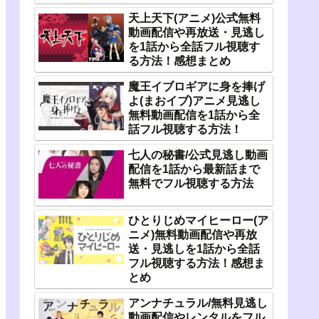
天上天下(アニメ)公式無料
動画配信や再放送・見逃し
を1話から全話フル視聴す
る方法！感想まとめ
魔王イブロギアに身を捧げ
よ(まおイブ)アニメ見逃し
無料動画配信を1話から全
話フル視聴する方法！
七人の秘書/公式見逃し動画
配信を1話から最新話まで
無料でフル視聴する方法
ひとりじめマイヒーロー(ア
ニメ)無料動画配信や再放
送・見逃しを1話から全話
フル視聴する方法！感想ま
とめ
アンナチュラル/無料見逃し
動画配信やレンタルをフル