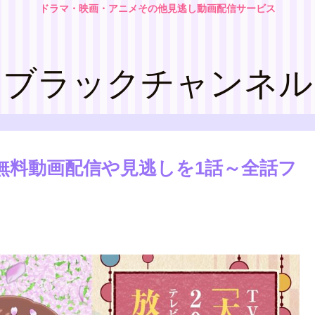
ドラマ・映画・アニメその他見逃し動画配信サービス
ブラックチャンネル
無料動画配信や見逃しを1話～全話フ