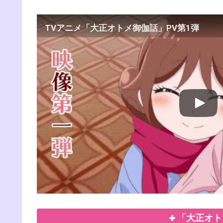
TVアニメ「大正オトメ御伽話」PV第1弾
「大正オト