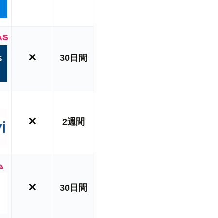
AS
×
30日間
×
2週間
ム
×
30日間