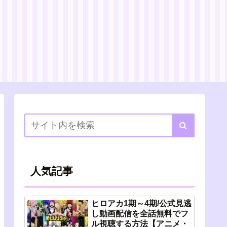
人気記事
ヒロアカ1期～4期/公式見逃
し動画配信を全話無料でフ
ル視聴する方法【アニメ・