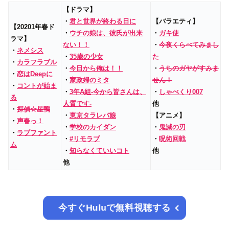
【ドラマ】
・
君と世界が終わる日に
【バラエティ】
【20201年春ド
・
ウチの娘は、彼氏が出来
・
ガキ使
ラマ】
ない！！
・
今夜くらべてみまし
・
ネメシス
・
35歳の少女
た
・
カラフラブル
・
今日から俺は！！
・
うちのガヤがすみま
・
恋はDeepに
・
家政婦のミタ
せん！
・
コントが始ま
・
3年A組‐今から皆さんは、
・
しゃべくり007
る
人質です‐
他
・
探偵☆星鴨
・
東京タラレバ娘
【アニメ】
・
声春っ！
・
学校のカイダン
・
鬼滅の刃
・
ラブファント
・
#リモラブ
・
呪術回戦
ム
・
知らなくていいコト
他
他
今すぐHuluで無料視聴する