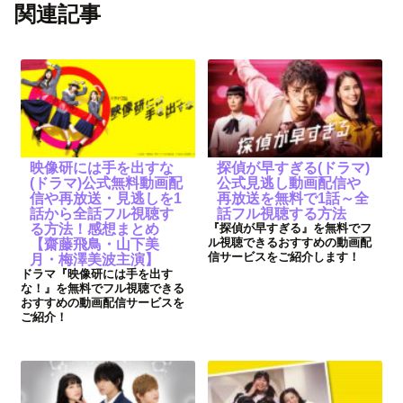
関連記事
映像研には手を出すな
探偵が早すぎる(ドラマ)
(ドラマ)公式無料動画配
公式見逃し動画配信や
信や再放送・見逃しを1
再放送を無料で1話～全
話から全話フル視聴す
話フル視聴する方法
る方法！感想まとめ
『探偵が早すぎる』を無料でフ
ル視聴できるおすすめの動画配
【齋藤飛鳥・山下美
信サービスをご紹介します！
月・梅澤美波主演】
ドラマ『映像研には手を出す
な！』を無料でフル視聴できる
おすすめの動画配信サービスを
ご紹介！