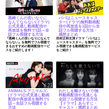
黒崎くんの言いなりに
パパはニュースキャス
なんてならない(ドラマ)
ター(ドラマ)無料動画配
公式見逃し動画配信や
信や再放送を1話から全
再放送を無料で1話～全
話フル視聴する方法・
話フル視聴する方法
感想まとめ
『黒崎くんの言いなりになんて
田村正和主演ドラマ「パパはニ
ならない』を無料でフル視聴で
ュースキャスター」を無料でフ
きるおすすめの動画配信サービ
ル視聴できる動画配信サービス
スをご紹介します！
をご紹介！
ANIMALS-アニマルズ-
わたしを離さないで/無
(ドラマ)公式見逃し動画
料動画配信や見逃しを
配信や再放送を無料で1
全話フル視聴する方法
話～全話フル視聴する
【ドラマ】あらすじ・
方法
キャスト・感想まとめ