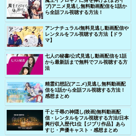
魔王イブロギアに身を捧げよ(まおイ
ブ)アニメ見逃し無料動画配信を1話か
ら全話フル視聴する方法！
アンナチュラル/無料見逃し動画配信や
レンタルをフル視聴する方法【ドラ
マ】
七人の秘書/公式見逃し動画配信を1話
から最新話まで無料でフル視聴する方
法
精霊幻想記(アニメ)見逃し無料動画配
信を1話から全話フル視聴する方法！
感想まとめ
千と千尋の神隠し(映画)無料動画配
信・レンタルをフル視聴する方法/日本
興行収入歴代1位【ジブリ作品】あら
すじ・声優キャスト・感想まとめ