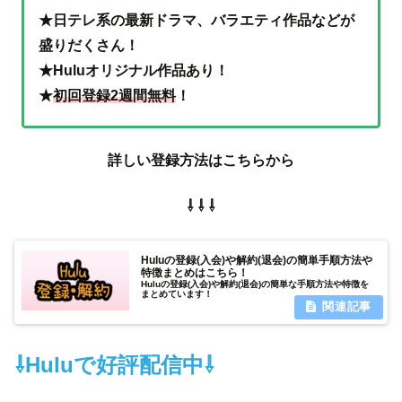
★日テレ系の最新ドラマ、バラエティ作品などが
盛りだくさん！
★Huluオリジナル作品あり！
★
初回登録2週間無料
！
詳しい登録方法はこちらから
⇩ ⇩ ⇩
Huluの登録(入会)や解約(退会)の簡単手順方法や
特徴まとめはこちら！
Huluの登録(入会)や解約(退会)の簡単な手順方法や特徴を
まとめています！
⇩Huluで好評配信中⇩