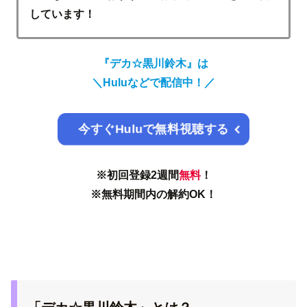
しています！
『デカ☆黒川鈴木』は
＼
Huluなどで配信中！
／
今すぐHuluで無料視聴する
※初回登録2週間
無料
！
※無料期間内の解約OK！