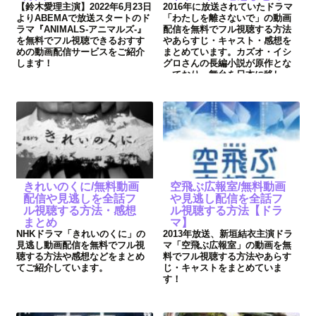
【鈴木愛理主演】2022年6月23日
2016年に放送されていたドラマ
よりABEMAで放送スタートのド
「わたしを離さないで」の動画
ラマ『ANIMALS-アニマルズ-』
配信を無料でフル視聴する方法
を無料でフル視聴できるおすす
やあらすじ・キャスト・感想を
めの動画配信サービスをご紹介
まとめています。カズオ・イシ
します！
グロさんの長編小説が原作とな
っており、舞台を日本に移し、
綾瀬はるかさん主演で放送。共
演は三浦春馬さん、水川あさみ
さんといった豪華キャストで
す。
きれいのくに/無料動画
空飛ぶ広報室/無料動画
配信や見逃しを全話フ
や見逃し配信を全話フ
ル視聴する方法・感想
ル視聴する方法【ドラ
まとめ
マ】
NHKドラマ「きれいのくに」の
2013年放送、新垣結衣主演ドラ
見逃し動画配信を無料でフル視
マ「空飛ぶ広報室」の動画を無
聴する方法や感想などをまとめ
料でフル視聴する方法やあらす
てご紹介しています。
じ・キャストをまとめていま
す！