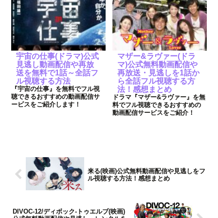
宇宙の仕事(ドラマ)公式
マザー&ラヴァー(ドラ
見逃し動画配信や再放
マ)公式無料動画配信や
送を無料で1話～全話フ
再放送・見逃しを1話か
ル視聴する方法
ら全話フル視聴する方
『宇宙の仕事』を無料でフル視
法！感想まとめ
聴できるおすすめの動画配信サ
ドラマ『マザー&ラヴァー』を無
ービスをご紹介します！
料でフル視聴できるおすすめの
動画配信サービスをご紹介！
来る(映画)公式無料動画配信や見逃しをフ
ル視聴する方法！感想まとめ
DIVOC-12/ディボック‐トゥエルブ(映画)