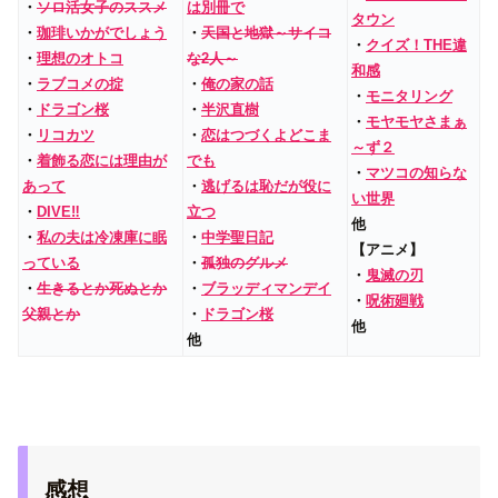
・
ソロ活女子のススメ
は別冊で
タウン
・
珈琲いかがでしょう
・
天国と地獄～サイコ
・
クイズ！THE違
・
理想のオトコ
な2人～
和感
・
ラブコメの掟
・
俺の家の話
・
モニタリング
・
ドラゴン桜
・
半沢直樹
・
モヤモヤさまぁ
・
リコカツ
・
恋はつづくよどこま
～ず２
・
着飾る恋には理由が
でも
・
マツコの知らな
あって
・
逃げるは恥だが役に
い世界
・
DIVE‼
立つ
他
・
私の夫は冷凍庫に眠
・
中学聖日記
【アニメ】
っている
・
孤独のグルメ
・
鬼滅の刃
・
生きるとか死ぬとか
・
ブラッディマンデイ
・
呪術廻戦
父親とか
・
ドラゴン桜
他
他
感想