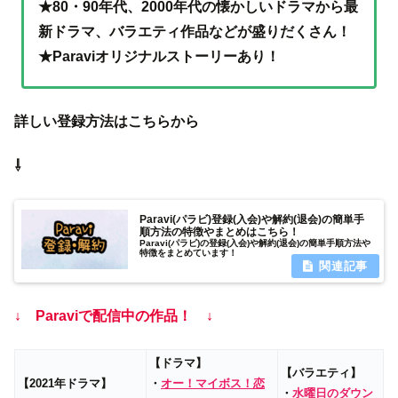
★80・90年代、2000年代の懐かしいドラマから最
新ドラマ、バラエティ作品などが盛りだくさん！
★Paraviオリジナルストーリーあり！
詳しい登録方法はこちらから
⇩
Paravi(パラビ)登録(入会)や解約(退会)の簡単手
順方法の特徴やまとめはこちら！
Paravi(パラビ)の登録(入会)や解約(退会)の簡単手順方法や
特徴をまとめています！
↓ Paraviで配信中の作品！ ↓
【ドラマ】
【バラエティ】
【2021年ドラマ】
・
オー！マイボス！恋
・
水曜日のダウン