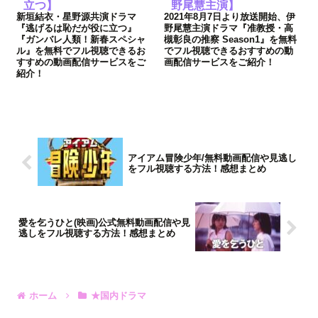
立つ】
野尾慧主演】
新垣結衣・星野源共演ドラマ
2021年8月7日より放送開始、伊
『逃げるは恥だが役に立つ』
野尾慧主演ドラマ『准教授・高
『ガンバレ人類！新春スペシャ
槻彰良の推察 Season1』を無料
ル』を無料でフル視聴できるお
でフル視聴できるおすすめの動
すすめの動画配信サービスをご
画配信サービスをご紹介！
紹介！
アイアム冒険少年/無料動画配信や見逃し
をフル視聴する方法！感想まとめ
愛を乞うひと(映画)公式無料動画配信や見
逃しをフル視聴する方法！感想まとめ
ホーム
★国内ドラマ