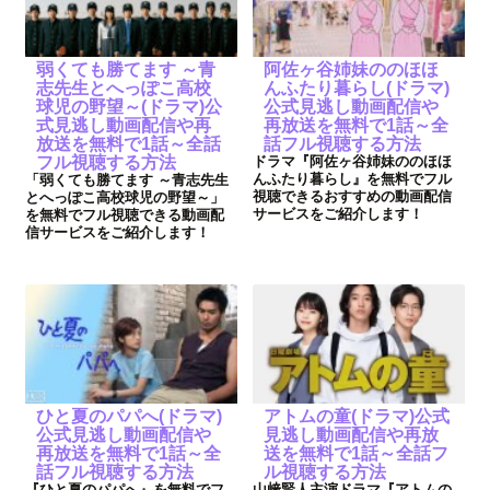
弱くても勝てます ～青
阿佐ヶ谷姉妹ののほほ
志先生とへっぽこ高校
んふたり暮らし(ドラマ)
球児の野望～(ドラマ)公
公式見逃し動画配信や
式見逃し動画配信や再
再放送を無料で1話～全
放送を無料で1話～全話
話フル視聴する方法
フル視聴する方法
ドラマ『阿佐ヶ谷姉妹ののほほ
んふたり暮らし』を無料でフル
「弱くても勝てます ～青志先生
視聴できるおすすめの動画配信
とへっぽこ高校球児の野望～」
サービスをご紹介します！
を無料でフル視聴できる動画配
信サービスをご紹介します！
ひと夏のパパへ(ドラマ)
アトムの童(ドラマ)公式
公式見逃し動画配信や
見逃し動画配信や再放
再放送を無料で1話～全
送を無料で1話～全話フ
話フル視聴する方法
ル視聴する方法
『ひと夏のパパへ』を無料でフ
山﨑賢人主演ドラマ『アトムの