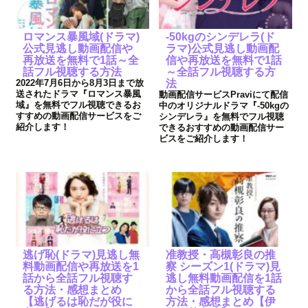
ロマンス暴風域(ドラマ)
-50kgのシンデレラ(ド
公式見逃し動画配信や
ラマ)公式見逃し動画配
再放送を無料で1話～全
信や再放送を無料で1話
話フル視聴する方法
～全話フル視聴する方
2022年7月6日から8月3日まで放
法
送されたドラマ『ロマンス暴風
動画配信サービスPraviにて配信
域』を無料でフル視聴できるお
中のオリジナルドラマ『-50kgの
すすめの動画配信サービスをご
シンデレラ』を無料でフル視聴
紹介します！
できるおすすめの動画配信サー
ビスをご紹介します！
逃げ恥(ドラマ)見逃し無
准教授・高槻彰良の推
料動画配信や再放送を1
察 シーズン1(ドラマ)見
話から全話フル視聴す
逃し無料動画配信を1話
る方法・感想まとめ
から全話フル視聴する
【逃げるは恥だが役に
方法・感想まとめ【伊