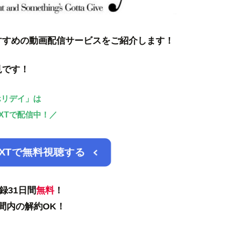
すすめの動画配信サービスをご紹介します！
見です！
ホリデイ」は
EXTで配信中！／
EXTで無料視聴する
録31日間
無料
！
間内の解約OK！