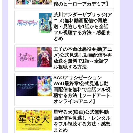
僕のヒーローアカデミア】
荒川アンダーザブリッジ(ア
ニメ)無料動画配信や再放
送・見逃しを1話から全話
フル視聴する方法・感想ま
とめ
王子の本命は悪役令嬢(アニ
メ)公式見逃し動画配信や再
放送を無料で1話～全話フ
ル視聴する方法
SAOアリシゼーション
WoU最終章/公式見逃し動
画配信を無料で全話フル視
聴する方法【ソードアート
オンライン/アニメ】
星守る犬(映画)公式無料動
画配信や見逃し・レンタル
をフル視聴する方法・感想
まとめ