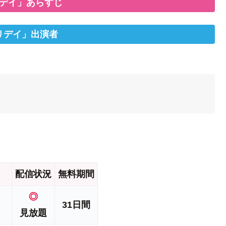
デイ」あらすじ
リデイ」出演者
配信状況
無料期間
◎
31日間
見放題