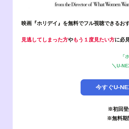
映画『ホリデイ』を無料でフル視聴できるお
見逃してしまった方
や
もう１度見たい方
に必
「
＼
U-N
今すぐU-N
※初回登
※無料期