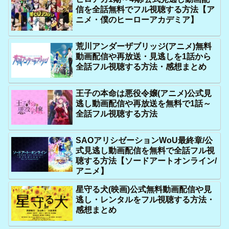
信を全話無料でフル視聴する方法【ア
ニメ・僕のヒーローアカデミア】
荒川アンダーザブリッジ(アニメ)無料
動画配信や再放送・見逃しを1話から
全話フル視聴する方法・感想まとめ
王子の本命は悪役令嬢(アニメ)公式見
逃し動画配信や再放送を無料で1話～
全話フル視聴する方法
SAOアリシゼーションWoU最終章/公
式見逃し動画配信を無料で全話フル視
聴する方法【ソードアートオンライン/
アニメ】
星守る犬(映画)公式無料動画配信や見
逃し・レンタルをフル視聴する方法・
感想まとめ