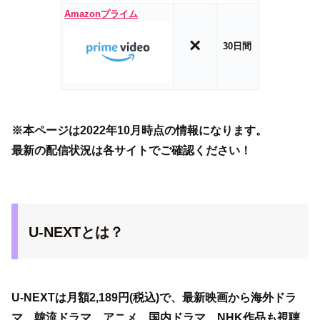
Amazonプライム
×
30日間
※本ページは2022年10月時点の情報になります。
最新の配信状況は各サイトでご確認ください！
U-NEXTとは？
U-NEXTは月額2,189円(税込)で、最新映画から海外ドラ
マ、韓流ドラマ、アニメ、国内ドラマ、NHK作品も視聴