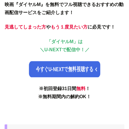
映画『ダイヤルM』を無料でフル視聴できるおすすめの動
画配信サービスをご紹介します！
見逃してしまった方
や
もう１度見たい方
に必見です！
「ダイヤルM」は
＼
U-NEXTで配信中！／
今すぐU-NEXTで無料視聴する
※初回登録31日間
無料
！
※無料期間内の解約OK！