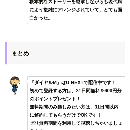
根本的なストーリーを継承しながらも現代風
により複雑にアレンジされていて、とても面
白かった。
まとめ
『ダイヤルM』はU-NEXTで配信中です！
初めて登録する方は、31日間無料＆600円分
のポイントプレゼント！
無料期間のみ楽しみたい方は、31日間以内
に解約してもらうだけでOKです！
ぜひ無料期間を利用して視聴しちゃいましょ