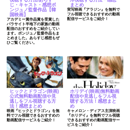
じ・キャスト・感想ボ
まとめ
ンジュノ監督作品【韓
実写映画『アラジン』を無料で
フル視聴できるおすすめの動画
国映画】
配信サービスをご紹介！
アカデミー賞作品賞を受賞した
パラサイト半地下の家族の動画
配信のおすすめをご紹介してい
ます。ポンジュノ監督作品もま
とめました。あらすじ感想もぜ
ひご覧ください。
ヒックとドラゴン(映画)
ホリデイ(映画)無料動画
公式無料動画配信や見
配信や見逃しをフル視
逃しをフル視聴する方
聴する方法！感想まと
法！感想まとめ
め
映画『ヒックとドラゴン』を無
キャメロン・ディアス主演映画
料でフル視聴できるおすすめの
『ホリデイ』を無料でフル視聴
動画配信サービスをご紹介！
できるおすすめの動画配信サー
ビスをご紹介！