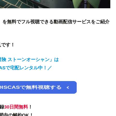
」を無料でフル視聴できる動画配信サービスをご紹介
見です！
険 ストーンオーシャン」は
ISCASで宅配レンタル中！／
 DISCASで無料視聴する
録
30日間
無料
！
間内の解約OK！