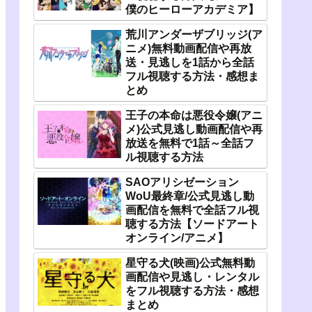
僕のヒーローアカデミア】
荒川アンダーザブリッジ(ア
ニメ)無料動画配信や再放
送・見逃しを1話から全話
フル視聴する方法・感想ま
とめ
王子の本命は悪役令嬢(アニ
メ)公式見逃し動画配信や再
放送を無料で1話～全話フ
ル視聴する方法
SAOアリシゼーション
WoU最終章/公式見逃し動
画配信を無料で全話フル視
聴する方法【ソードアート
オンライン/アニメ】
星守る犬(映画)公式無料動
画配信や見逃し・レンタル
をフル視聴する方法・感想
まとめ