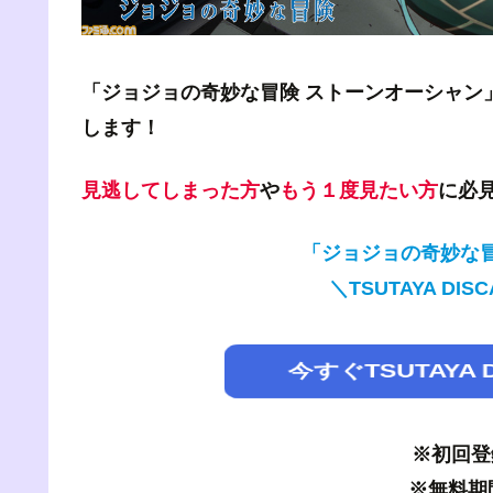
「ジョジョの奇妙な冒険 ストーンオーシャン
します！
見逃してしまった方
や
もう１度見たい方
に必
「ジョジョの奇妙な冒
＼TSUTAYA D
今すぐTSUTAYA
※初回登
※無料期