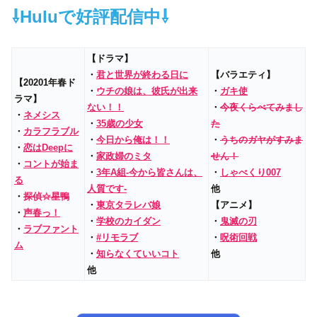
⇩Huluで好評配信中⇩
【ドラマ】
・
君と世界が終わる日に
【バラエティ】
【20201年春ド
・
ウチの娘は、彼氏が出来
・
ガキ使
ラマ】
ない！！
・
今夜くらべてみまし
・
ネメシス
・
35歳の少女
た
・
カラフラブル
・
今日から俺は！！
・
うちのガヤがすみま
・
恋はDeepに
・
家政婦のミタ
せん！
・
コントが始ま
・
3年A組‐今から皆さんは、
・
しゃべくり007
る
人質です‐
他
・
探偵☆星鴨
・
東京タラレバ娘
【アニメ】
・
声春っ！
・
学校のカイダン
・
鬼滅の刃
・
ラブファント
・
#リモラブ
・
呪術回戦
ム
・
知らなくていいコト
他
他