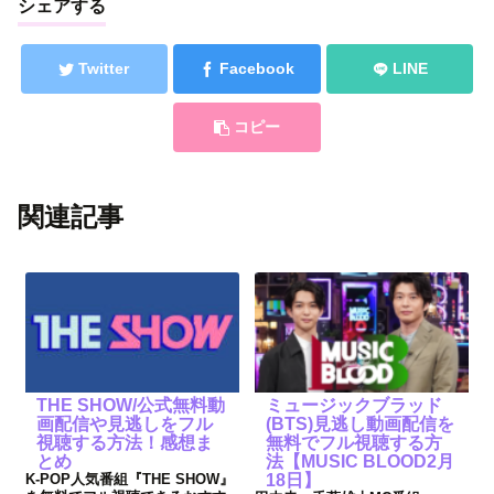
シェアする
Twitter
Facebook
LINE
コピー
関連記事
THE SHOW/公式無料動
ミュージックブラッド
画配信や見逃しをフル
(BTS)見逃し動画配信を
視聴する方法！感想ま
無料でフル視聴する方
とめ
法【MUSIC BLOOD2月
K-POP人気番組『THE SHOW』
18日】