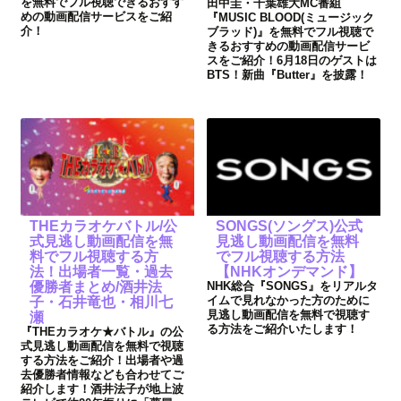
を無料でフル視聴できるおすす
田中圭・千葉雄大MC番組
めの動画配信サービスをご紹
『MUSIC BLOOD(ミュージック
介！
ブラッド)』を無料でフル視聴で
きるおすすめの動画配信サービ
スをご紹介！6月18日のゲストは
BTS！新曲『Butter』を披露！
THEカラオケバトル/公
SONGS(ソングス)公式
式見逃し動画配信を無
見逃し動画配信を無料
料でフル視聴する方
でフル視聴する方法
法！出場者一覧・過去
【NHKオンデマンド】
優勝者まとめ/酒井法
NHK総合『SONGS』をリアルタ
イムで見れなかった方のために
子・石井竜也・相川七
見逃し動画配信を無料で視聴す
瀬
る方法をご紹介いたします！
『THEカラオケ★バトル』の公
式見逃し動画配信を無料で視聴
する方法をご紹介！出場者や過
去優勝者情報なども合わせてご
紹介します！酒井法子が地上波