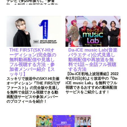
テレビで約20年振りに「夢冒
険」を熱唱！柳原可奈子の育休
中代理を務めたホラン千秋がラ
スト出演！
THE FIRST(SKY-HIオ
Da-iCE music Lab(音楽
ーディション)完全版の
バラエティ)公式見逃し
無料動画配信や見逃し
動画配信や再放送を無
フル視聴する方法・参
料で1話～全話フル視聴
加者メンバー紹介【ス
する方法
ッキリ】
【Da-iCE初地上波冠番組】2022
年2月2日(水)より放送中の『Da-
スッキリで放送中のSKY-HI主催
iCE music Lab』を無料でフル
オーディション『THE FIRST(ザ
視聴できるおすすめの動画配信
ファースト)』の完全版や見逃し
サービスをご紹介します！
を無料で全話フル視聴できる動
画配信サービスや参加メンバー
のプロフィールを紹介！