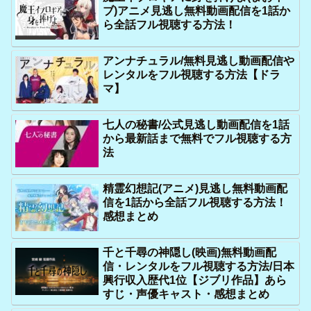
ブ)アニメ見逃し無料動画配信を1話か
ら全話フル視聴する方法！
アンナチュラル/無料見逃し動画配信や
レンタルをフル視聴する方法【ドラ
マ】
七人の秘書/公式見逃し動画配信を1話
から最新話まで無料でフル視聴する方
法
精霊幻想記(アニメ)見逃し無料動画配
信を1話から全話フル視聴する方法！
感想まとめ
千と千尋の神隠し(映画)無料動画配
信・レンタルをフル視聴する方法/日本
興行収入歴代1位【ジブリ作品】あら
すじ・声優キャスト・感想まとめ