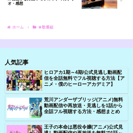
オ・感想
ホーム
★歌番組
人気記事
ヒロアカ1期～4期/公式見逃し動画配
信を全話無料でフル視聴する方法【ア
ニメ・僕のヒーローアカデミア】
荒川アンダーザブリッジ(アニメ)無料
動画配信や再放送・見逃しを1話から
全話フル視聴する方法・感想まとめ
王子の本命は悪役令嬢(アニメ)公式見
逃し動画配信や再放送を無料で1話～