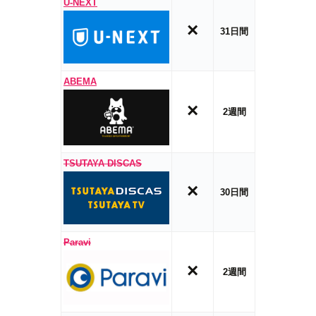
U-NEXT
×
31日間
ABEMA
×
2週間
TSUTAYA DISCAS
×
30日間
Paravi
×
2週間