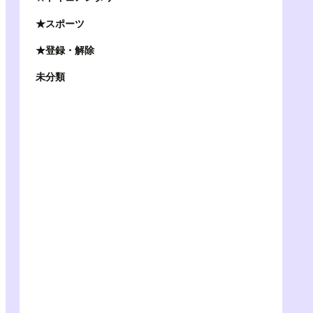
★スポーツ
★登録・解除
未分類