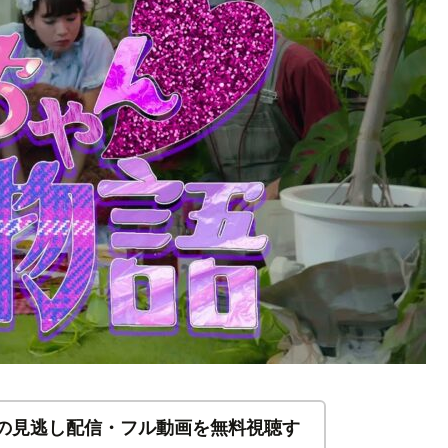
の見逃し配信・フル動画を無料視聴す