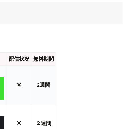
配信状況
無料期間
×
2週間
×
２週間