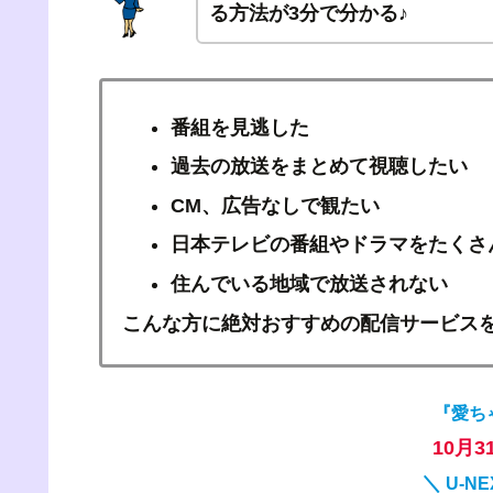
る方法が3分で分かる♪
番組を見逃した
過去の放送をまとめて視聴したい
CM、広告なしで観たい
日本テレビの番組やドラマをたくさ
住んでいる地域で放送されない
こんな方に絶対おすすめの配信サービス
『愛ち
10月3
＼
U-N