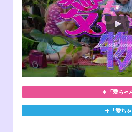
「愛ちゃ
「愛ちゃ