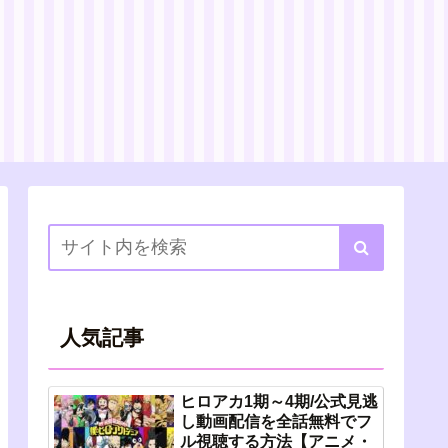
人気記事
ヒロアカ1期～4期/公式見逃
し動画配信を全話無料でフ
ル視聴する方法【アニメ・