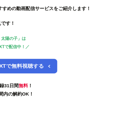
すすめの動画配信サービスをご紹介します！
見です！
 太陽の子」は
EXTで配信中！／
EXTで無料視聴する
録31日間
無料
！
間内の解約OK！