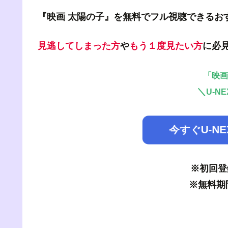
『映画 太陽の子』を無料でフル視聴できるお
見逃してしまった方
や
もう１度見たい方
に必
「映画
＼
U-N
今すぐU-N
※初回登
※無料期