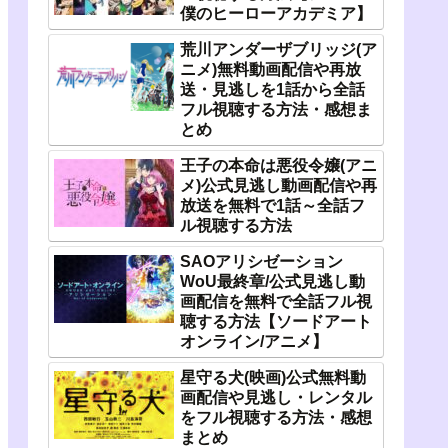
僕のヒーローアカデミア】
荒川アンダーザブリッジ(ア
ニメ)無料動画配信や再放
送・見逃しを1話から全話
フル視聴する方法・感想ま
とめ
王子の本命は悪役令嬢(アニ
メ)公式見逃し動画配信や再
放送を無料で1話～全話フ
ル視聴する方法
SAOアリシゼーション
WoU最終章/公式見逃し動
画配信を無料で全話フル視
聴する方法【ソードアート
オンライン/アニメ】
星守る犬(映画)公式無料動
画配信や見逃し・レンタル
をフル視聴する方法・感想
まとめ