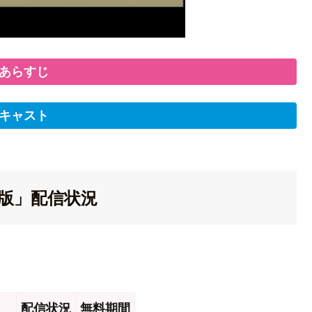
あらすじ
キャスト
版」配信状況
配信状況
無料期間