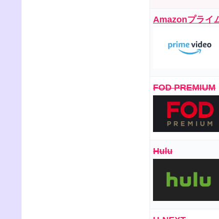
Amazonプライ
FOD PREMIUM
Hulu