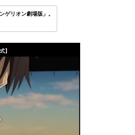
ァンゲリオン劇場版」。
式】