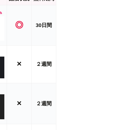
ム
◎
30日間
×
２週間
×
２週間