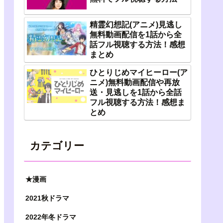
精霊幻想記(アニメ)見逃し
無料動画配信を1話から全
話フル視聴する方法！感想
まとめ
ひとりじめマイヒーロー(ア
ニメ)無料動画配信や再放
送・見逃しを1話から全話
フル視聴する方法！感想ま
とめ
カテゴリー
★漫画
2021秋ドラマ
2022年冬ドラマ