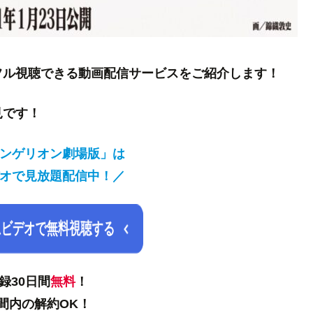
フル視聴できる動画配信サービスをご紹介します！
見です！
ンゲリオン劇場版」は
オで見放題配信中！／
ビデオで無料視聴する
録30日間
無料
！
間内の解約OK！