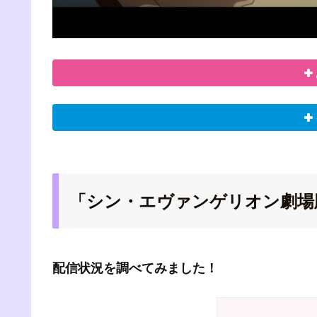
「シン・エヴァンゲリオン劇場
配信状況を調べてみました！