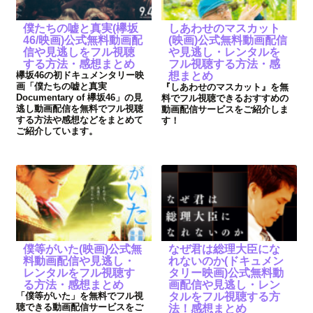
僕たちの嘘と真実(欅坂
しあわせのマスカット
46/映画)公式無料動画配
(映画)公式無料動画配信
信や見逃しをフル視聴
や見逃し・レンタルを
する方法・感想まとめ
フル視聴する方法・感
欅坂46の初ドキュメンタリー映
想まとめ
画「僕たちの嘘と真実
『しあわせのマスカット』を無
Documentary of 欅坂46」の見
料でフル視聴できるおすすめの
逃し動画配信を無料でフル視聴
動画配信サービスをご紹介しま
する方法や感想などをまとめて
す！
ご紹介しています。
僕等がいた(映画)公式無
なぜ君は総理大臣にな
料動画配信や見逃し・
れないのか(ドキュメン
レンタルをフル視聴す
タリー映画)公式無料動
る方法・感想まとめ
画配信や見逃し・レン
「僕等がいた」を無料でフル視
タルをフル視聴する方
聴できる動画配信サービスをご
法！感想まとめ