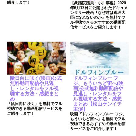
紹介します！
【衆議院議員・小川淳也】2020
年6月13日に公開されたドキュメ
ンタリー映画『なぜ君は総理大
臣になれないのか』を無料でフ
ル視聴できるおすすめの動画配
信サービスをご紹介します！
陰日向に咲く(映画)公式
ドルフィンブルー フ
無料動画配信や見逃
ジ、もういちど宙へ(映
し・レンタルをフル視
画)公式無料動画配信や
聴する方法・感想まと
見逃し・レンタルをフ
め
ル視聴する方法・感想
「陰日向に咲く」を無料でフル
まとめ【松山ケンイチ
視聴できる動画配信サービスを
主演】
ご紹介します！
映画『ドルフィンブルー フジ、
もういちど宙へ』を無料でフル
視聴できるおすすめの動画配信
サービスをご紹介します！