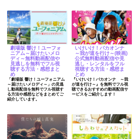
劇場版 響け！ユーフォ
いけいけ！バカオンナ
ニアム～届けたいメロ
～我が道を行け～(映画)
ディ～無料動画配信や
公式無料動画配信や見
見逃しを無料でフル視
逃し・レンタルをフル
聴する方法・感想まと
視聴する方法・感想ま
め
とめ
「劇場版 響け！ユーフォニアム
『いけいけ！バカオンナ ～我
～届けたいメロディ～」の見逃
が道を行け～』を無料でフル視
し動画配信を無料でフル視聴す
聴できるおすすめの動画配信サ
る方法や感想などをまとめてご
ービスをご紹介します！
紹介しています。