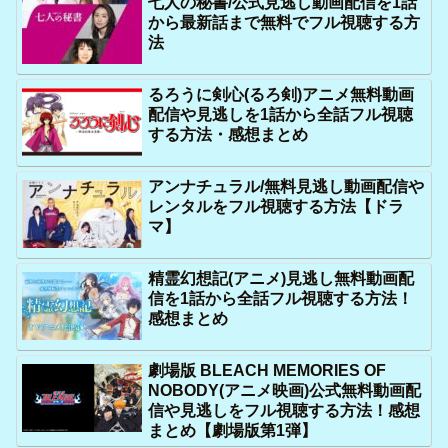
七人の秘書/公式見逃し動画配信を1話
から最新話まで無料でフル視聴する方
法
るろうに剣心(るろ剣)アニメ無料動画
配信や見逃しを1話から全話フル視聴
する方法・感想まとめ
アンナチュラル/無料見逃し動画配信や
レンタルをフル視聴する方法【ドラ
マ】
精霊幻想記(アニメ)見逃し無料動画配
信を1話から全話フル視聴する方法！
感想まとめ
劇場版 BLEACH MEMORIES OF
NOBODY(アニメ映画)公式無料動画配
信や見逃しをフル視聴する方法！感想
まとめ【劇場版第1弾】