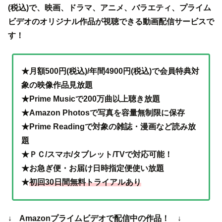
(税込)で、映画、ドラマ、アニメ、バラエティ、プライム
ビデオのオリジナル作品が視聴できる動画配信サービスで
す！
★月額500円(税込)/年間4900円(税込)で会員特典対
象の映像作品見放題
★Prime Musicで200万曲以上聴き放題
★Amazon Photosで写真を容量無制限に保存
★Prime Readingで対象の雑誌・漫画など読み放
題
★ＰＣ/スマホ/タブレット/TVで対応可能！
★お急ぎ便・お届け日時指定便使い放題
★
初回30日間無料トライアルあり
↓ Amazonプライムビデオで配信中の作品！ ↓