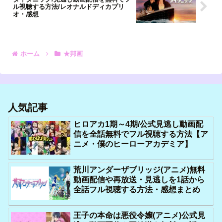
ル視聴する方法/レオナルドディカプリ
オ・感想
ホーム
★邦画
人気記事
ヒロアカ1期～4期/公式見逃し動画配
信を全話無料でフル視聴する方法【ア
ニメ・僕のヒーローアカデミア】
荒川アンダーザブリッジ(アニメ)無料
動画配信や再放送・見逃しを1話から
全話フル視聴する方法・感想まとめ
王子の本命は悪役令嬢(アニメ)公式見