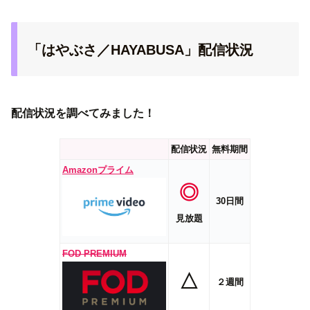
「はやぶさ／HAYABUSA」配信状況
配信状況を調べてみました！
配信状況
無料期間
Amazonプライム
◎
30日間
見放題
FOD PREMIUM
△
２週間