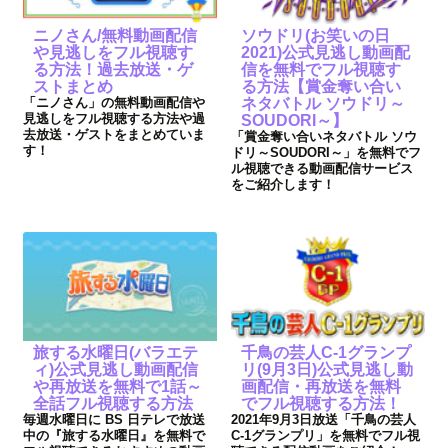
ニノさん/無料動画配信
ソウドリ(お笑いの日
や見逃しをフル視聴す
2021)公式見逃し動画配
る方法！過去放送・ゲ
信を無料でフル視聴す
ストまとめ
る方法【賞金奪い合い
「ニノさん」の無料動画配信や
ネタバトル ソウドリ～
見逃しをフル視聴する方法や過
SOUDORI～】
去放送・ゲストをまとめていま
「賞金奪い合いネタバトル ソウ
す！
ドリ～SOUDORI～」を無料でフ
ル視聴できる動画配信サービス
をご紹介します！
旅する水曜日(バラエテ
千鳥の芸人C-1グランプ
ィ)公式見逃し動画配信
リ(9月3日)公式見逃し動
や再放送を無料で1話～
画配信・再放送を無料
全話フル視聴する方法
でフル視聴する方法！
毎週水曜日に BS 日テレで放送
2021年9月3日放送「千鳥の芸人
中の『旅する水曜日』を無料で
C-1グランプリ」を無料でフル視