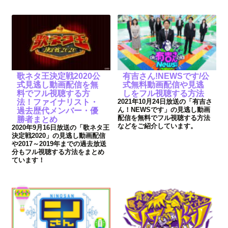
歌ネタ王決定戦2020公
有吉さん!NEWSです/公
式見逃し動画配信を無
式無料動画配信や見逃
料でフル視聴する方
しをフル視聴する方法
法！ファイナリスト・
2021年10月24日放送の「有吉さ
ん！NEWSです」の見逃し動画
過去歴代メンバー・優
配信を無料でフル視聴する方法
勝者まとめ
などをご紹介しています。
2020年9月16日放送の「歌ネタ王
決定戦2020」の見逃し動画配信
や2017～2019年までの過去放送
分もフル視聴する方法をまとめ
ています！