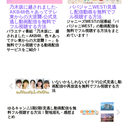
乃木坂に越されました-
パパジャニWEST/見逃
AKB48色々あってテレ
し配信動画を無料でフ
東からの大逆襲-公式見
ル視聴する方法
逃し動画配信を無料で
ジャニーズWESTの冠番組「パ
パジャニWEST」の動画配信を
フル視聴する方法
無料でフル視聴する方法をまと
バラエティ番組「乃木坂に、越
めています！
されました～AKB48、色々あっ
てテレ東からの大逆襲！～」を
無料でフル視聴できる動画配信
サービスをご紹介！
いないかもしれない(ドラマ)公式見逃し動
画配信や再放送を無料でフル視聴する方
法
ゆるキャン△1期2期/見逃し動画配信を無
料フル視聴する方法！聖地巡礼・感想ま
とめ