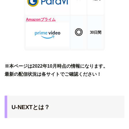
Amazonプライム
◎
30日間
※本ページは2022年10月時点の情報になります。
最新の配信状況は各サイトでご確認ください！
U-NEXTとは？