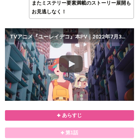
またミステリー要素満載のストーリー展開も
お見逃しなく！
TVアニメ『ユーレイデコ』本PV｜2022年7月3日より放送開始！
あらすじ
第1話