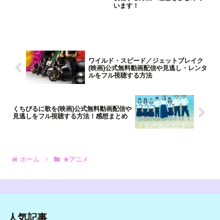
います！
ワイルド・スピード／ジェットブレイク
(映画)公式無料動画配信や見逃し・レンタ
ルをフル視聴する方法
くちびるに歌を(映画)公式無料動画配信や
見逃しをフル視聴する方法！感想まとめ
ホーム
★アニメ
人気記事