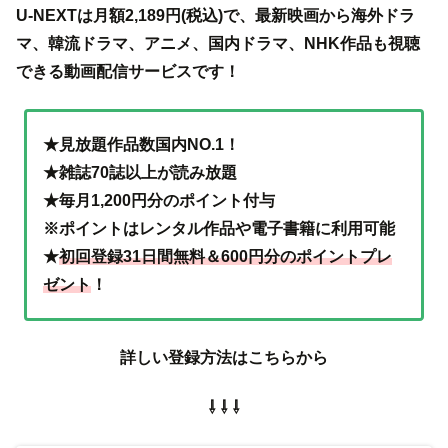
U-NEXTは月額2,189円(税込)で、最新映画から海外ドラ
マ、韓流ドラマ、アニメ、国内ドラマ、NHK作品も視聴
できる動画配信サービスです！
★見放題作品数国内NO.1！
★雑誌70誌以上が読み放題
★毎月1,200円分のポイント付与
※ポイントはレンタル作品や電子書籍に利用可能
★
初回登録31日間無料＆600円分のポイントプレ
ゼント
！
詳しい登録方法はこちらから
⇩ ⇩ ⇩