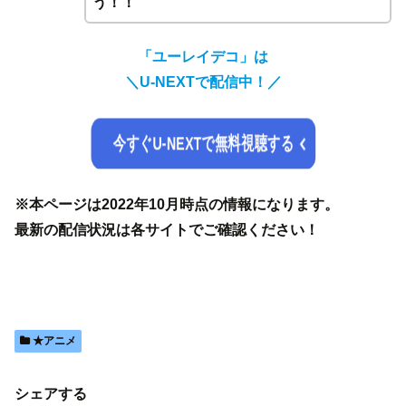
う！！
「ユーレイデコ」は
＼
U-NEXTで配信中！／
今すぐU-NEXTで無料視聴する
※本ページは2022年10月時点の情報になります。
最新の配信状況は各サイトでご確認ください！
★アニメ
シェアする