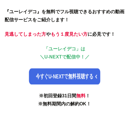
『ユーレイデコ』を無料でフル視聴できるおすすめの動画
配信サービスをご紹介します！
見逃してしまった方
や
もう１度見たい方
に必見です！
「ユーレイデコ」は
＼
U-NEXTで配信中！／
今すぐU-NEXTで無料視聴する
※初回登録31日間
無料
！
※無料期間内の解約OK！