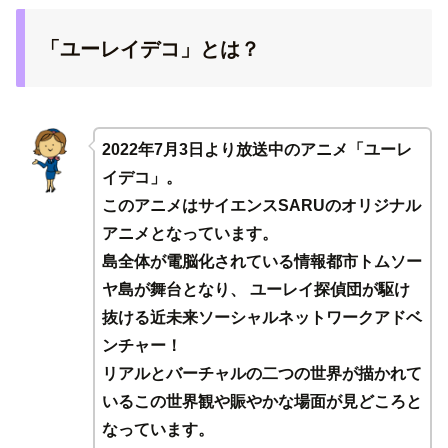
「ユーレイデコ」とは？
2022年7月3日より放送中のアニメ「ユーレ
イデコ」。
このアニメはサイエンスSARUのオリジナル
アニメとなっています。
島全体が電脳化されている情報都市トムソー
ヤ島が舞台となり、 ユーレイ探偵団が駆け
抜ける近未来ソーシャルネットワークアドベ
ンチャー！
リアルとバーチャルの二つの世界が描かれて
いるこの世界観や賑やかな場面が見どころと
なっています。