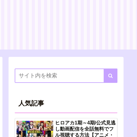
人気記事
ヒロアカ1期～4期/公式見逃
し動画配信を全話無料でフ
ル視聴する方法【アニメ・