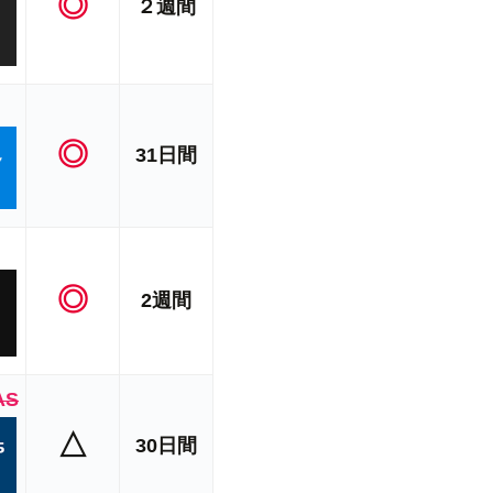
◎
２週間
◎
31日間
◎
2週間
AS
△
30日間