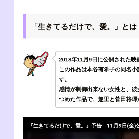
「生きてるだけで、愛。」とは
2018年11月9日に公開され
この作品は本谷有希子の同名小
す。
感情が制御出来ない女性と、彼
つめた作品で、趣里と菅田将暉
『生きてるだけで、愛。』予告 11月9日(金)