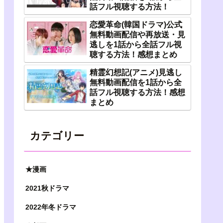
話フル視聴する方法！
恋愛革命(韓国ドラマ)公式
無料動画配信や再放送・見
逃しを1話から全話フル視
聴する方法！感想まとめ
精霊幻想記(アニメ)見逃し
無料動画配信を1話から全
話フル視聴する方法！感想
まとめ
カテゴリー
★漫画
2021秋ドラマ
2022年冬ドラマ