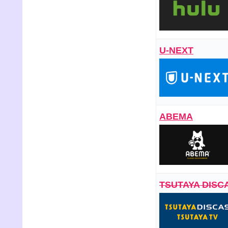
U-NEXT
ABEMA
TSUTAYA DISC