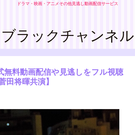
ドラマ・映画・アニメその他見逃し動画配信サービス
ブラックチャンネル
公式無料動画配信や見逃しをフル視聴
菅田将暉共演】