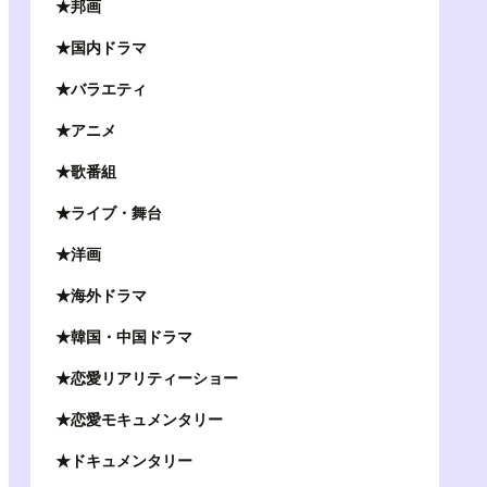
★邦画
★国内ドラマ
★バラエティ
★アニメ
★歌番組
★ライブ・舞台
★洋画
★海外ドラマ
★韓国・中国ドラマ
★恋愛リアリティーショー
★恋愛モキュメンタリー
★ドキュメンタリー