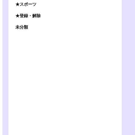
★スポーツ
★登録・解除
未分類