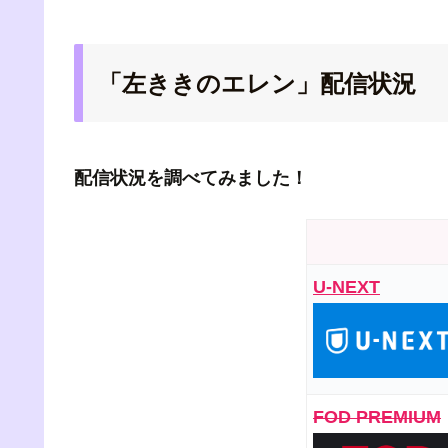
「左ききのエレン」配信状況
配信状況を調べてみました！
U-NEXT
FOD PREMIUM