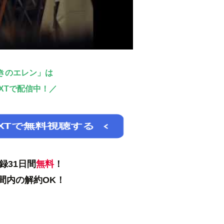
きのエレン」は
EXTで配信中！／
EXTで無料視聴する
録31日間
無料
！
間内の解約OK！