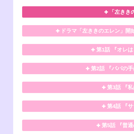
「左きき
ドラマ「左ききのエレン」開
第1話 『オレ
第2話 『パパの
第3話 『
第4話 『
第5話 『普