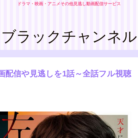
ドラマ・映画・アニメその他見逃し動画配信サービス
ブラックチャンネル
動画配信や見逃しを1話～全話フル視聴