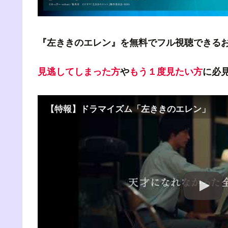
『左ききのエレン』を無料でフル視聴できる
見逃してしまった方
や
もう１度見たい方
に必
【特報】ドラマイズム「左ききのエレン」