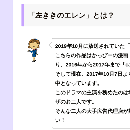
「左ききのエレン」とは？
2019年10月に放送されてい
こちらの作品はかっぴーの漫画
り、2016年から2017年まで「
そして現在、2017年10月7
中となっています。
このドラマの主演を務めたのは
ザのお二人です。
そんな二人の大手広告代理店が
い！