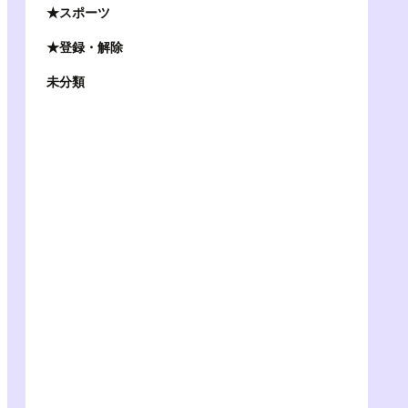
★スポーツ
★登録・解除
未分類