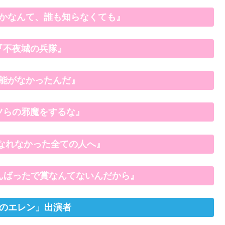
たかなんて、誰も知らなくても』
 『不夜城の兵隊』
才能がなかったんだ』
ヤツらの邪魔をするな』
になれなかった全ての人へ』
『がんばったで賞なんてないんだから』
のエレン」出演者