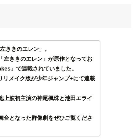
た「左ききのエレン」。
「左ききのエレン」が原作となってお
cakes」で連載されていました。
日よりリメイク版が少年ジャンプ+にて連載
地上波初主演の神尾楓珠と池田エライ
舞台となった群像劇をぜひご覧くださ