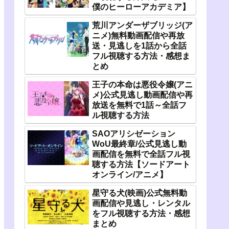
僕のヒーローアカデミア】
荒川アンダーザブリッジ(ア
ニメ)無料動画配信や再放
送・見逃しを1話から全話
フル視聴する方法・感想ま
とめ
王子の本命は悪役令嬢(アニ
メ)公式見逃し動画配信や再
放送を無料で1話～全話フ
ル視聴する方法
SAOアリシゼーション
WoU最終章/公式見逃し動
画配信を無料で全話フル視
聴する方法【ソードアート
オンライン/アニメ】
星守る犬(映画)公式無料動
画配信や見逃し・レンタル
をフル視聴する方法・感想
まとめ