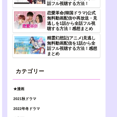
話フル視聴する方法！
恋愛革命(韓国ドラマ)公式
無料動画配信や再放送・見
逃しを1話から全話フル視
聴する方法！感想まとめ
精霊幻想記(アニメ)見逃し
無料動画配信を1話から全
話フル視聴する方法！感想
まとめ
カテゴリー
★漫画
2021秋ドラマ
2022年冬ドラマ