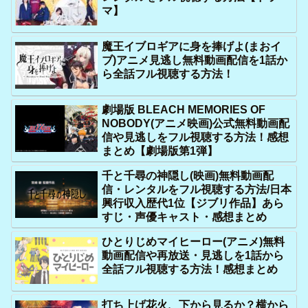
マ】
魔王イブロギアに身を捧げよ(まおイ
ブ)アニメ見逃し無料動画配信を1話か
ら全話フル視聴する方法！
劇場版 BLEACH MEMORIES OF
NOBODY(アニメ映画)公式無料動画配
信や見逃しをフル視聴する方法！感想
まとめ【劇場版第1弾】
千と千尋の神隠し(映画)無料動画配
信・レンタルをフル視聴する方法/日本
興行収入歴代1位【ジブリ作品】あら
すじ・声優キャスト・感想まとめ
ひとりじめマイヒーロー(アニメ)無料
動画配信や再放送・見逃しを1話から
全話フル視聴する方法！感想まとめ
打ち上げ花火、下から見るか？横から