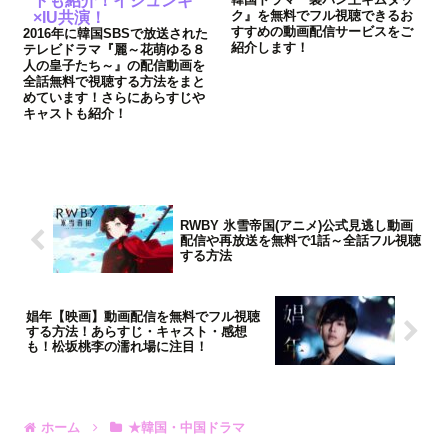
トも紹介！イジュンギ
ク』を無料でフル視聴できるお
×IU共演！
すすめの動画配信サービスをご
2016年に韓国SBSで放送された
紹介します！
テレビドラマ『麗～花萌ゆる８
人の皇子たち～』の配信動画を
全話無料で視聴する方法をまと
めています！さらにあらすじや
キャストも紹介！
RWBY 氷雪帝国(アニメ)公式見逃し動画
配信や再放送を無料で1話～全話フル視聴
する方法
娼年【映画】動画配信を無料でフル視聴
する方法！あらすじ・キャスト・感想
も！松坂桃李の濡れ場に注目！
ホーム
★韓国・中国ドラマ