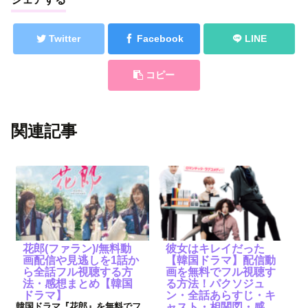
Twitter
Facebook
LINE
コピー
関連記事
花郎(ファラン)/無料動
彼女はキレイだった
画配信や見逃しを1話か
【韓国ドラマ】配信動
ら全話フル視聴する方
画を無料でフル視聴す
法・感想まとめ【韓国
る方法！パクソジュ
ドラマ】
ン・全話あらすじ・キ
韓国ドラマ『花郎』を無料でフ
ャスト・相関図・感