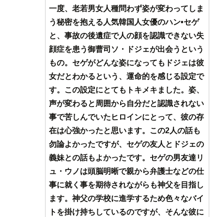
一度、老若男女人種問わず姿が変わってしま
う秘密を抱える人気韓国人女優のハン•セゲ
と、事故の後遺症で人の顔を認識できない失
顔症を患う御曹司ソ・ドジェが出会うという
もの。セゲがどんな姿になってもドジェは彼
女だとわかるという、運命的を感じる設定で
す。この設定にとてもトキメキました。姿、
声が変わると周囲から自分だと認識されない
事で苦しんでいたヒロインにとって、彼の存
在は心強かったと思います。この2人の話も
勿論よかったですが、セゲの友人とドジェの
義妹との話もよかったです。セゲの男友達リ
ュ・ウノは頭脳明晰で親から弁護士などの仕
事に就く事を期待されながらも神父を目指し
ます。神父の学校に進学するため色々なバイ
トを掛け持ちしているのですが、そんな彼に