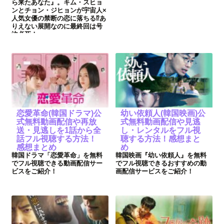
ら来たあなた』。キム・スヒョ
ンとチョン・ジヒョンが宇宙人×
人気女優の禁断の恋に落ちる⁉あ
りえない展開なのに最終回は号
泣必死！
恋愛革命(韓国ドラマ)公
幼い依頼人(韓国映画)公
式無料動画配信や再放
式無料動画配信や見逃
送・見逃しを1話から全
し・レンタルをフル視
話フル視聴する方法！
聴する方法！感想まと
感想まとめ
め
韓国ドラマ「恋愛革命」を無料
韓国映画『幼い依頼人』を無料
でフル視聴できる動画配信サー
でフル視聴できるおすすめの動
ビスをご紹介！
画配信サービスをご紹介！