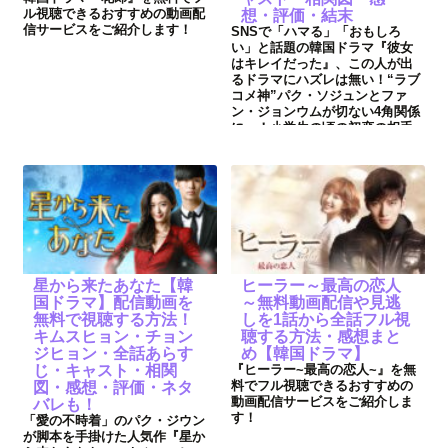
ル視聴できるおすすめの動画配
想・評価・結末
信サービスをご紹介します！
SNSで「ハマる」「おもしろ
い」と話題の韓国ドラマ『彼女
はキレイだった』、この人が出
るドラマにハズレは無い！“ラブ
コメ神”パク・ソジュンとファ
ン・ジョンウムが切ない4角関係
に…！小学生の頃の初恋の相手
が15年後、スタイル抜群のイケ
メンになっていた！会うのが恥
ずかしくなったヘジンが取った
行動は－⁈
星から来たあなた【韓
ヒーラー～最高の恋人
国ドラマ】配信動画を
～無料動画配信や見逃
無料で視聴する方法！
しを1話から全話フル視
キムスヒョン・チョン
聴する方法・感想まと
ジヒョン・全話あらす
め【韓国ドラマ】
じ・キャスト・相関
『ヒーラー~最高の恋人~』を無
料でフル視聴できるおすすめの
図・感想・評価・ネタ
動画配信サービスをご紹介しま
バレも！
す！
「愛の不時着」のパク・ジウン
が脚本を手掛けた人気作『星か