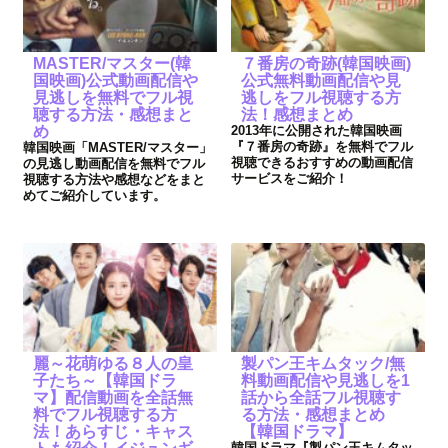
MASTER/マスター(韓
７番房の奇跡(韓国映画)
国映画)公式動画配信や
公式無料動画配信や見
見逃しを無料でフル視
逃しをフル視聴する方
聴する方法・感想まと
法！感想まとめ
め
2013年に公開された韓国映画
『７番房の奇跡』を無料でフル
韓国映画「MASTER/マスター」
視聴できるおすすめの動画配信
の見逃し動画配信を無料でフル
サービスをご紹介！
視聴する方法や感想などをまと
めてご紹介しています。
麗～花萌ゆる８人の皇
製パン王キムタック/無
子たち～【韓国ドラ
料動画配信や見逃しを1
マ】配信動画を全話無
話から全話フル視聴す
料でフル視聴する方
る方法・感想まとめ
法！あらすじ・キャス
【韓国ドラマ】
韓国ドラマ『製パン王キムタッ