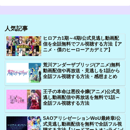
人気記事
ヒロアカ1期～4期/公式見逃し動画配
信を全話無料でフル視聴する方法【ア
ニメ・僕のヒーローアカデミア】
荒川アンダーザブリッジ(アニメ)無料
動画配信や再放送・見逃しを1話から
全話フル視聴する方法・感想まとめ
王子の本命は悪役令嬢(アニメ)公式見
逃し動画配信や再放送を無料で1話～
全話フル視聴する方法
SAOアリシゼーションWoU最終章/公
式見逃し動画配信を無料で全話フル視
聴する方法【ソードアートオンライン/