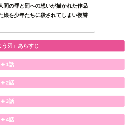
人間の罪と罰への想いが描かれた作品
た娘を少年たちに殺されてしまい復讐
。
よう刃」あらすじ
1話
2話
3話
4話