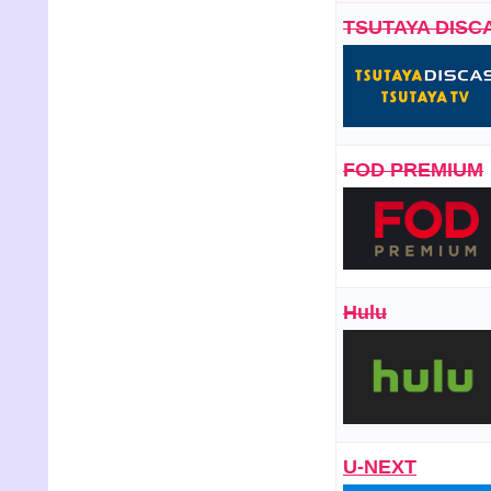
TSUTAYA DISC
FOD PREMIUM
Hulu
U-NEXT