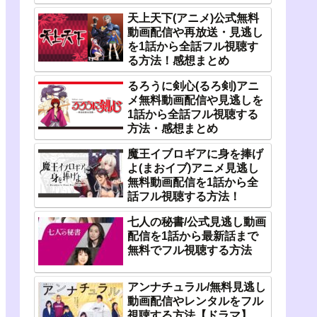
天上天下(アニメ)公式無料
動画配信や再放送・見逃し
を1話から全話フル視聴す
る方法！感想まとめ
るろうに剣心(るろ剣)アニ
メ無料動画配信や見逃しを
1話から全話フル視聴する
方法・感想まとめ
魔王イブロギアに身を捧げ
よ(まおイブ)アニメ見逃し
無料動画配信を1話から全
話フル視聴する方法！
七人の秘書/公式見逃し動画
配信を1話から最新話まで
無料でフル視聴する方法
アンナチュラル/無料見逃し
動画配信やレンタルをフル
視聴する方法【ドラマ】