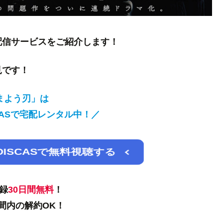
配信サービスをご紹介します！
見です！
まよう刃」は
ISCASで宅配レンタル中！／
A DISCASで無料視聴する
録
30日間
無料
！
間内の解約OK！