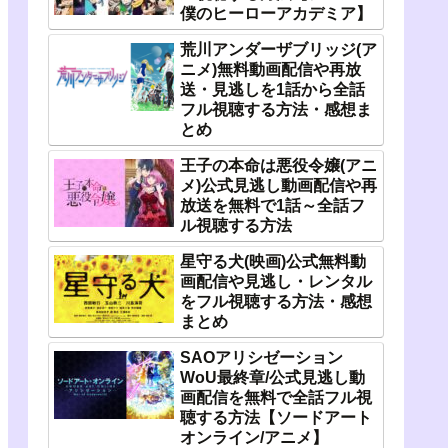
僕のヒーローアカデミア】
荒川アンダーザブリッジ(ア
ニメ)無料動画配信や再放
送・見逃しを1話から全話
フル視聴する方法・感想ま
とめ
王子の本命は悪役令嬢(アニ
メ)公式見逃し動画配信や再
放送を無料で1話～全話フ
ル視聴する方法
星守る犬(映画)公式無料動
画配信や見逃し・レンタル
をフル視聴する方法・感想
まとめ
SAOアリシゼーション
WoU最終章/公式見逃し動
画配信を無料で全話フル視
聴する方法【ソードアート
オンライン/アニメ】