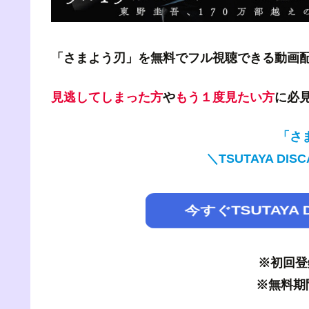
「さまよう刃」を無料でフル視聴できる動画
見逃してしまった方
や
もう１度見たい方
に必
「さ
＼TSUTAYA D
今すぐTSUTAY
※初回登
※無料期