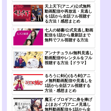
天上天下(アニメ)公式無料
動画配信や再放送・見逃し
を1話から全話フル視聴す
る方法！感想まとめ
七人の秘書/公式見逃し動画
配信を1話から最新話まで
無料でフル視聴する方法
アンナチュラル/無料見逃し
動画配信やレンタルをフル
視聴する方法【ドラマ】
るろうに剣心(るろ剣)アニ
メ無料動画配信や見逃しを
1話から全話フル視聴する
方法・感想まとめ
魔王イブロギアに身を捧げ
よ(まおイブ)アニメ見逃し
無料動画配信を1話から全