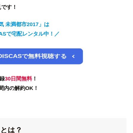
見です！
 未満都市2017」は
ISCASで宅配レンタル中！／
 DISCASで無料視聴する
録
30日間
無料
！
間内の解約OK！
」とは？