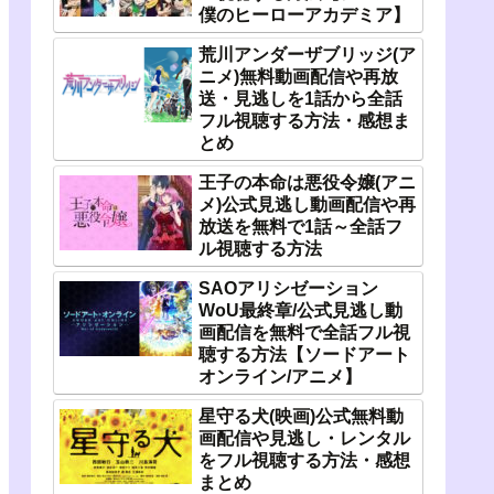
僕のヒーローアカデミア】
荒川アンダーザブリッジ(ア
ニメ)無料動画配信や再放
送・見逃しを1話から全話
フル視聴する方法・感想ま
とめ
王子の本命は悪役令嬢(アニ
メ)公式見逃し動画配信や再
放送を無料で1話～全話フ
ル視聴する方法
SAOアリシゼーション
WoU最終章/公式見逃し動
画配信を無料で全話フル視
聴する方法【ソードアート
オンライン/アニメ】
星守る犬(映画)公式無料動
画配信や見逃し・レンタル
をフル視聴する方法・感想
まとめ