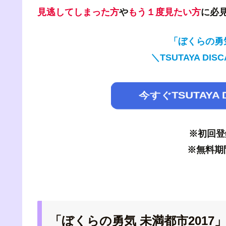
見逃してしまった方
や
もう１度見たい方
に必
「ぼくらの勇気
＼TSUTAYA D
今すぐTSUTAYA
※初回登
※無料期
「ぼくらの勇気 未満都市2017