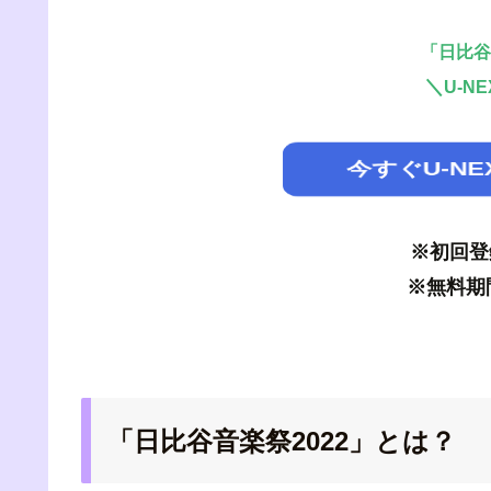
「日比谷
＼
U-N
今すぐU-N
※初回登
※無料期
「日比谷音楽祭2022」とは？