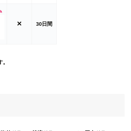
ム
×
30日間
す。
！