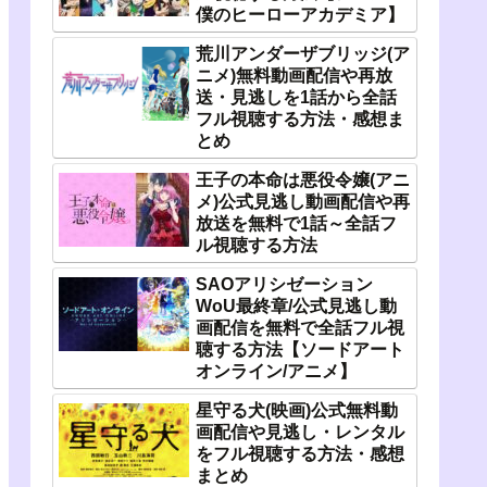
僕のヒーローアカデミア】
荒川アンダーザブリッジ(ア
ニメ)無料動画配信や再放
送・見逃しを1話から全話
フル視聴する方法・感想ま
とめ
王子の本命は悪役令嬢(アニ
メ)公式見逃し動画配信や再
放送を無料で1話～全話フ
ル視聴する方法
SAOアリシゼーション
WoU最終章/公式見逃し動
画配信を無料で全話フル視
聴する方法【ソードアート
オンライン/アニメ】
星守る犬(映画)公式無料動
画配信や見逃し・レンタル
をフル視聴する方法・感想
まとめ