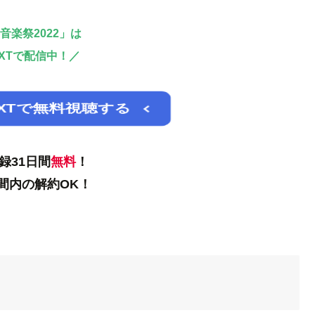
音楽祭2022」は
EXTで配信中！／
EXTで無料視聴する
録31日間
無料
！
間内の解約OK！