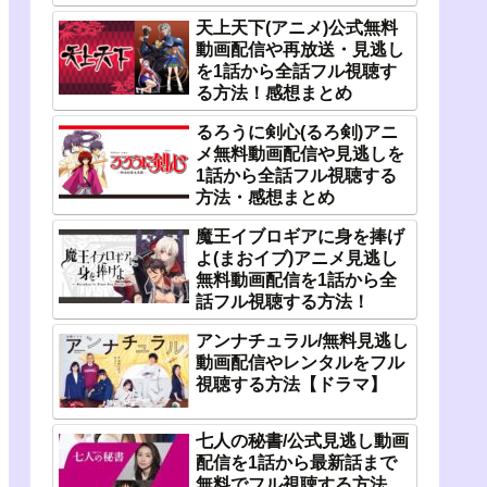
天上天下(アニメ)公式無料
動画配信や再放送・見逃し
を1話から全話フル視聴す
る方法！感想まとめ
るろうに剣心(るろ剣)アニ
メ無料動画配信や見逃しを
1話から全話フル視聴する
方法・感想まとめ
魔王イブロギアに身を捧げ
よ(まおイブ)アニメ見逃し
無料動画配信を1話から全
話フル視聴する方法！
アンナチュラル/無料見逃し
動画配信やレンタルをフル
視聴する方法【ドラマ】
七人の秘書/公式見逃し動画
配信を1話から最新話まで
無料でフル視聴する方法