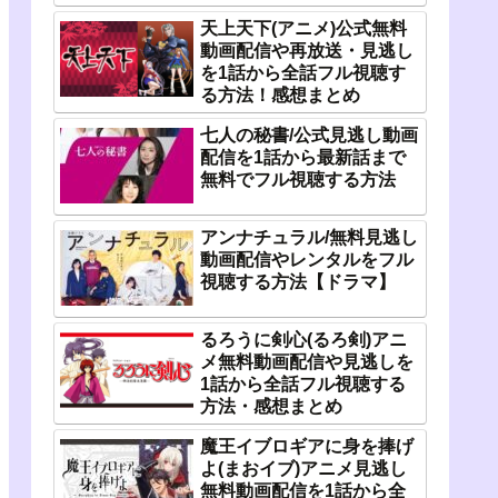
天上天下(アニメ)公式無料
動画配信や再放送・見逃し
を1話から全話フル視聴す
る方法！感想まとめ
七人の秘書/公式見逃し動画
配信を1話から最新話まで
無料でフル視聴する方法
アンナチュラル/無料見逃し
動画配信やレンタルをフル
視聴する方法【ドラマ】
るろうに剣心(るろ剣)アニ
メ無料動画配信や見逃しを
1話から全話フル視聴する
方法・感想まとめ
魔王イブロギアに身を捧げ
よ(まおイブ)アニメ見逃し
無料動画配信を1話から全