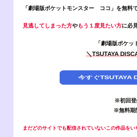
「劇場版ポケットモンスター ココ」を無料
見逃してしまった方
や
もう１度見たい方
に必
「劇場版ポケッ
＼TSUTAYA D
今すぐTSUTAYA
※初回登
※無料期
まだどのサイトでも配信されていないこの作品をいち