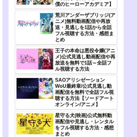
僕のヒーローアカデミア】
荒川アンダーザブリッジ(ア
ニメ)無料動画配信や再放
送・見逃しを1話から全話
フル視聴する方法・感想ま
とめ
王子の本命は悪役令嬢(アニ
メ)公式見逃し動画配信や再
放送を無料で1話～全話フ
ル視聴する方法
SAOアリシゼーション
WoU最終章/公式見逃し動
画配信を無料で全話フル視
聴する方法【ソードアート
オンライン/アニメ】
星守る犬(映画)公式無料動
画配信や見逃し・レンタル
をフル視聴する方法・感想
まとめ